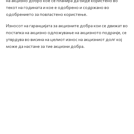
на акцизно добро кое се планира да биде користено во
текот на годината и кое е одобрено и содржано во
одобрението за повластено користење.
Износот на гаранцијата за акцизните добра кои се движат во
постапка на акцизно одложување на акцизното подрачје, се
утврдува во висина на целиот износ на акцизниот долг кој
може да настане за тие акцизни добра.