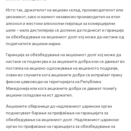
Исто так, држателот на акцизен склад, производителот или
увозникот, како и малиот независен производител на етил
алкохол и жестоки алкохолни пијалаци за комерцијални
цели – мала дестилерија се должни да поднесат и гаранција
за обезбедување на акцизниот долг кој може да настане од
подигнатите акцизни марки.
Гаранција за обезбедување на акцизниот долг кој може да
настане се поднесува и за акцизните добра кои се движат во
постапка на акцизно одложување на акцизното подрачје,
освен во случаите кога акцизните добра се испраќаат преку
фиксни цевководи на територијата на Република
Македонија или кога акцизните добра се движат помеѓу
акцизни складови на ист држател.
Акцизните обврзници до надлежниот царински орган
поднесуваат барање за прифаќање на гаранцијата за
обезбедување на акцизниот долг. Надлежниот царински
орган по прифаќање на гаранцијата за обезбедување на