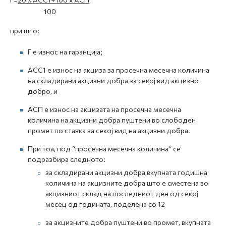
100
при што:
Г е износ на гаранција;
АСС1 е износ на акциза за просечна месечна количина
на складирани акцизни добра за секој вид акцизно
добро, и
АСП е износ на акцизата на просечна месечна
количина на акцизни добра пуштени во слободен
промет по ставка за секој вид на акцизни добра.
При тоа, под “просечна месечна количина“ се
подразбира следното:
за складирани акцизни добра,вкупната годишна
количина на акцизните добра што е сместена во
акцизниот склад на последниот ден од секој
месец од годината, поделена со 12
за акцизните добра пуштени во промет, вкупната