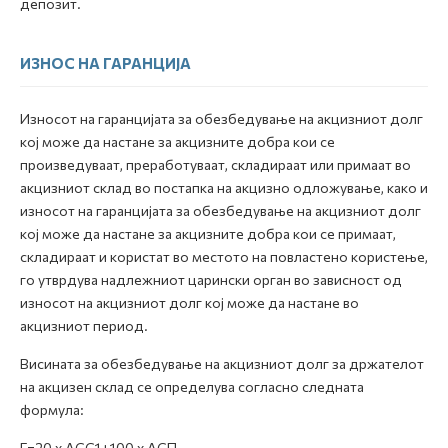
депозит.
ИЗНОС НА ГАРАНЦИЈА
Износот на гаранцијата за обезбедување на акцизниот долг
кој може да настане за акцизните добра кои се
произведуваат, преработуваат, складираат или примаат во
акцизниот склад во постапка на акцизно одложување, како и
износот на гаранцијата за обезбедување на акцизниот долг
кој може да настане за акцизните добра кои се примаат,
складираат и користат во местото на повластено користење,
го утврдува надлежниот царински орган во зависност од
износот на акцизниот долг кој може да настане во
акцизниот период.
Висината за обезбедување на акцизниот долг за држателот
на акцизен склад се определува согласно следната
формула:
Г=
20 x ACC1+100 x АСП