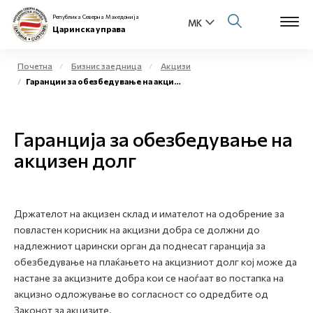
Република Северна Македонија
Царинска управа
Почетна
Бизнис заедница
Акцизи
Гаранции за обезбедување на акцизен долг
Open s
За нас
Open s
Гаранција за обезбедување на
Физички лица
акцизен долг
Open s
Бизнис заедница
Open s
Е-Царина
Држателот на акцизен склад и имателот на одобрение за
повластен корисник на акцизни добра се должни до
Open s
Медиа центар
надлежниот царински орган да поднесат гаранција за
обезбедување на плаќањето на акцизниот долг кој може да
Контакт
настане за акцизните добра кои се наоѓаат во постапка на
акцизно одложување во согласност со одредбите од
Законот за акцизите.
Е-Весник