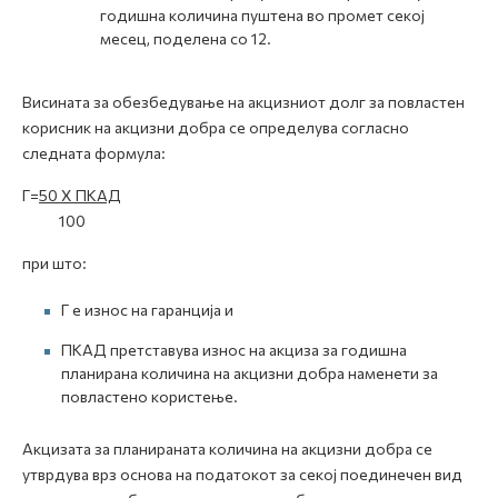
годишна количина пуштена во промет секој
месец, поделена со 12.
Висината за обезбедување на акцизниот долг за повластен
корисник на акцизни добра се определува согласно
следната формула:
Г=
50 X ПКАД
100
при што:
Г е износ на гаранција и
ПКАД претставува износ на акциза за годишна
планирана количина на акцизни добра наменети за
повластено користење.
Акцизата за планираната количина на акцизни добра се
утврдува врз основа на податокот за секој поединечен вид