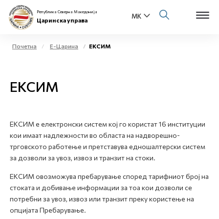
Република Северна Македонија
Царинска управа
Почетна
Е-Царина
ЕКСИМ
Open s
За нас
ЕКСИМ
Open s
Физички лица
Open s
Бизнис заедница
ЕКСИМ e електронски систем кој го користат 16 институции
кои имаат надлежности во областа на надворешно-
Open s
Е-Царина
трговското работење и претставува едношалтерски систем
за дозволи за увоз, извоз и транзит на стоки.
Open s
Медиа центар
ЕКСИМ овозможува пребарување според тарифниот број на
стоката и добивање информации за тоа кои дозволи се
Контакт
потребни за увоз, извоз или транзит преку користење на
опцијата Пребарување.
Е-Весник