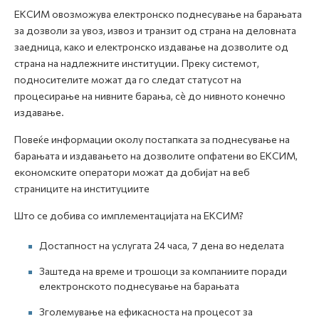
ЕКСИМ овозможува електронско поднесување на барањата
за дозволи за увоз, извоз и транзит од страна на деловната
заедница, како и електронско издавање на дозволите од
страна на надлежните институции. Преку системот,
подносителите можат да го следат статусот на
процесирање на нивните барања, сè до нивното конечно
издавање.
Повеќе информации околу постапката за поднесување на
барањата и издавањето на дозволите опфатени во ЕКСИМ,
економските оператори можат да добијат на веб
страниците на институциите
Што се добива со имплементацијата на ЕКСИМ?
Достапност на услугата 24 часа, 7 дена во неделата
Заштеда на време и трошоци за компаниите поради
електронското поднесување на барањата
Зголемување на ефикасноста на процесот за