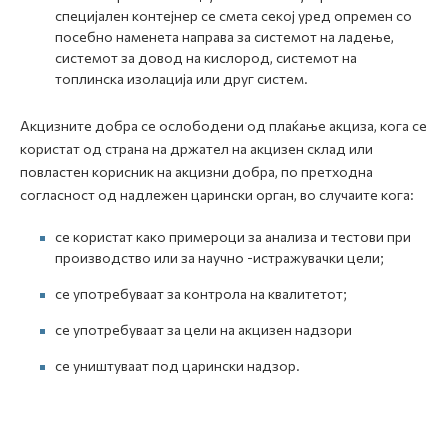
специјален контејнер се смета секој уред опремен со
посебно наменета направа за системот на ладење,
системот за довод на кислород, системот на
топлинска изолација или друг систем.
Акцизните добра се ослободени од плаќање акциза, кога се
користат од страна на држател на акцизен склад или
повластен корисник на акцизни добра, по претходна
согласност од надлежен царински орган, во случаите кога:
се користат како примероци за анализа и тестови при
производство или за научно -истражувачки цели;
се употребуваат за контрола на квалитетот;
се употребуваат за цели на акцизен надзори
се уништуваат под царински надзор.