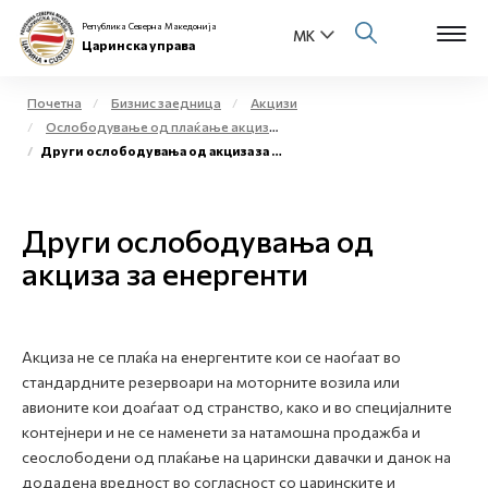
Република Северна Македонија
Царинска управа
Почетна
Бизнис заедница
Акцизи
Ослободување од плаќање акциза и повластено користење на акцизни добра
Open s
Други ослободувања од акциза за енергенти
За нас
Open s
Физички лица
Други ослободувања од
Open s
акциза за енергенти
Бизнис заедница
Open s
Е-Царина
Акциза не се плаќа на енергентите кои се наоѓаат во
Open s
Медиа центар
стандардните резервоари на моторните возила или
авионите кои доаѓаат од странство, како и во специјалните
Контакт
контејнери и не се наменети за натамошна продажба и
сеослободени од плаќање на царински давачки и данок на
додадена вредност во согласност со царинските и
Е-Весник