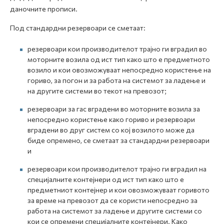
даночните прописи.
Под стандардни резервоари се сметаат:
резервоари кои производителот трајно ги вградил во
моторните возила од ист тип како што е предметното
возило и кои овозможуваат непосредно користење на
гориво, за погон и за работа на системот за ладење и
на другите системи во текот на превозот;
резервоари за гас вградени во моторните возила за
непосредно користење како гориво и резервоари
вградени во друг систем со кој возилото може да
биде опремено, се сметаат за стандардни резервоари
и
резервоари кои производителот трајно ги вградил на
специјалните контејнери од ист тип како што е
предметниот контејнер и кои овозможуваат горивото
за време на превозот да се користи непосредно за
работа на системот за ладење и другите системи со
кои се опремени специјалните контејнери. Како