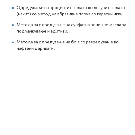
Одредување на проценти на злато во легури на злато
(накит) со метод на абразивна плоча со каратни игли,
Метода за одредување на сулфатна пепел во масла за
подмачкување и адитиви,
Метода за одредување на боја со разредување во
нафтени деривати.