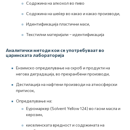
Содржина на алкохол во пиво
Содржина на шеќер во какао и какао производи,
Идентификација пластични маси,
Текстилни материјали – идентификација
Аналитички методи кои се употребуваат во
царинската лабораторија
Eнзимско определување на скроб и продукти на
негова деградација, во прехранбени производи,
Дестилација на нафтени производи на атмосферски
притисок,
Определување на:
Еуромаркер (Solvent Yellow 124) во гасни масла и
керозин,
киселинската вредност и содржината на