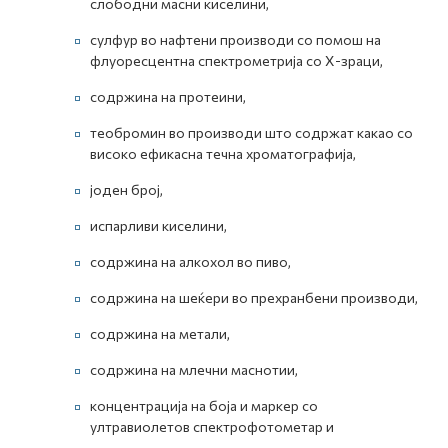
слободни масни киселини,
сулфур во нафтени производи со помош на
флуоресцентна спектрометрија со Х-зраци,
содржина на протеини,
теобромин во производи што содржат какао со
високо ефикасна течна хроматографија,
јоден број,
испарливи киселини,
содржина на алкохол во пиво,
содржина на шеќери во прехранбени производи,
содржина на метали,
содржина на млечни маснотии,
концентрација на боја и маркер со
ултравиолетов спектрофотометар и