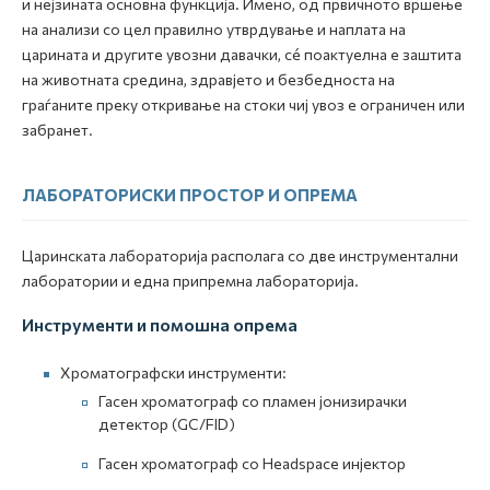
и нејзината основна функција. Имено, од првичното вршење
на анализи со цел правилно утврдување и наплата на
царината и другите увозни давачки, сé поактуелна е заштита
на животната средина, здравјето и безбедноста на
граѓаните преку откривање на стоки чиј увоз е ограничен или
забранет.
ЛАБОРАТОРИСКИ ПРОСТОР И ОПРЕМА
Царинската лабораторија располага со две инструментални
лаборатории и една припремна лабораторија.
Инструменти и помошна опрема
Хроматографски инструменти:
Гасен хроматограф со пламен јонизирачки
детектор (GC/FID)
Гасен хроматограф со Headspace инјектор