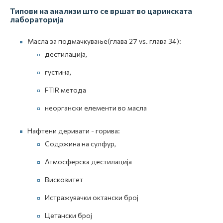
Типови на анализи што се вршат во царинската
лабораторија
Масла за подмачкување(глава 27 vs. глава 34):
дестилација,
густина,
FTIR метода
неоргански елементи во масла
Нафтени деривати - горива:
Содржина на сулфур,
Атмосферска дестилација
Вискозитет
Истражувачки октански број
Цетански број