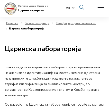
Република Северна Македонија
Царинска управа
Почетна
Бизнис заедница
Тарифа, вредност и потекло
Царинска лабораторија
Open s
За нас
Open s
Царинска лабораторија
Физички лица
Open s
Бизнис заедница
Главна задача на царинската лабораторија е спроведување
Open s
Е-Царина
на анализи за идентификација на мостри земени од страна
на царинските службеници и издавање на мислење за
Open s
тарифна класификација за анализираните мостри, во
Медиа центар
согласност со Хармонизираниот систем и Комбинираната
номенклатура.
Контакт
Со развојот на Царинската лабораторија сé повеќе се менува
Е-Весник