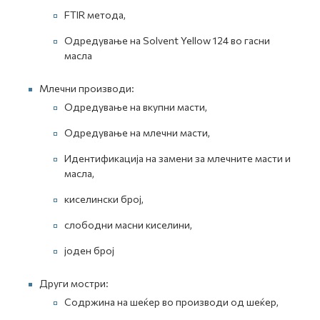
FTIR метода,
Одредување на Solvent Yellow 124 во гасни
масла
Млечни производи:
Одредување на вкупни масти,
Одредување на млечни масти,
Идентификација на замени за млечните масти и
масла,
киселински број,
слободни масни киселини,
јоден број
Други мостри:
Содржина на шеќер во производи од шеќер,