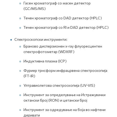
Гасен хроматограф со масен детектор
(GC/MS/MS)
Течен хроматограф со DAD детектор (HPLC)
Течен хроматограф со RI и DAD детектор (HPLC)
Спектроскопски инструменти:
Браново дисперзионен x-ray флуоресцентен
спектрофотометар (WDXRF)
Индуктивна плазма (ICP)
Фуриер трнсформ инфрацрвена спектроскопија
(FT-IR)
Ултравиолетова спектроскопија (UV-VIS)
Инструмент за определување на Истражувачки
октански број (RON) и цетански број
Инструмент за одредување на боја во нафтени
деривати