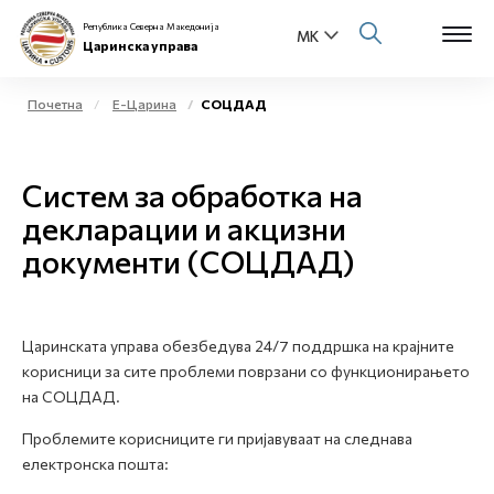
Република Северна Македонија
Царинска управа
Почетна
Е-Царина
СОЦДАД
Open s
За нас
Систем за обработка на
Open s
Физички лица
декларации и акцизни
документи (СОЦДАД)
Open s
Бизнис заедница
Open s
Е-Царина
Царинската управа обезбедува 24/7 поддршка на крајните
Open s
корисници за сите проблеми поврзани со функционирањето
Медиа центар
на СОЦДАД.
Контакт
Проблемите корисниците ги пријавуваат на следнава
електронска пошта:
Е-Весник