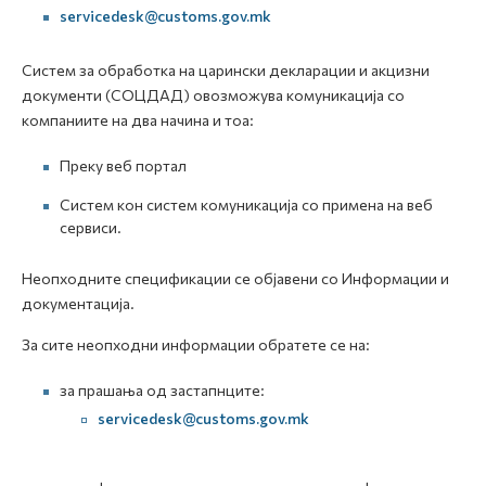
servicedesk@customs.gov.mk
Систем за обработка на царински декларации и акцизни
документи (СОЦДАД) овозможува комуникација со
компаниите на два начина и тоа:
Преку веб портал
Систем кон систем комуникација со примена на веб
сервиси.
Неопходните спецификации се објавени со Информации и
документација.
За сите неопходни информации обратете се на:
за прашања од застапнците:
servicedesk@customs.gov.mk