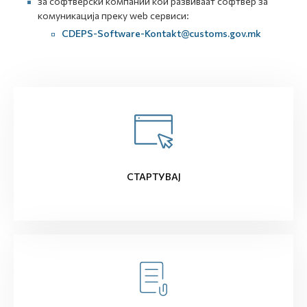
за софтверски компании кои развиваат софтвер за
комуникација преку web сервиси:
CDEPS-Software-Kontakt@customs.gov.mk
СТАРТУВАЈ