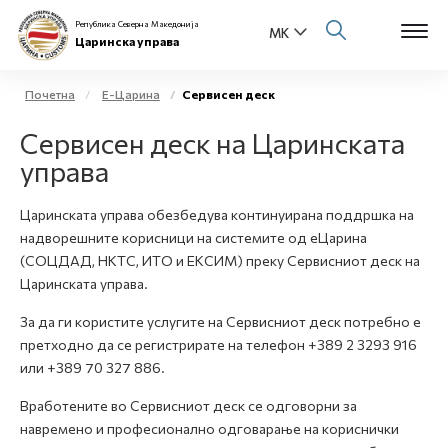
Република Северна Македонија
Царинска управа
Почетна
Е-Царина
Сервисен деск
Open s
Сервисен деск на Царинската
За нас
управа
Open s
Физички лица
Царинската управа обезбедува континуирана поддршка на
Open s
надворешните корисници на системите од еЦарина
Бизнис заедница
(СОЦДАД, НКТС, ИТО и ЕКСИМ) преку Сервисниот деск на
Open s
Царинската управа.
Е-Царина
За да ги користите услугите на Сервисниот деск потребно е
Open s
претходно да се регистрирате на телефон +389 2 3293 916
Медиа центар
или +389 70 327 886.
Контакт
Вработените во Сервисниот деск се одговорни за
навремено и професионално одговарање на кориснички
Е-Весник