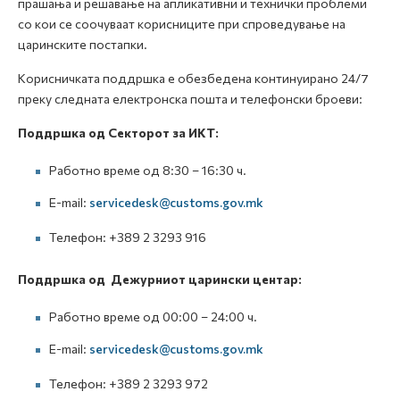
прашања и решавање на апликативни и технички проблеми
со кои се соочуваат корисниците при спроведување на
царинските постапки.
Корисничката поддршка е обезбедена континуирано 24/7
преку следната електронска пошта и телефонски броеви:
Поддршка од Секторот за ИКТ:
Работно време од 8:30 – 16:30 ч.
E-mail:
servicedesk@customs.gov.mk
Телефон: +389 2 3293 916
Поддршка од Дежурниот царински центар:
Работно време од 00:00 – 24:00 ч.
E-mail:
servicedesk@customs.gov.mk
Телефон: +389 2 3293 972