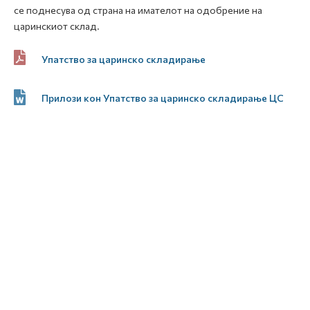
се поднесува од страна на имателот на одобрение на
царинскиот склад.
Упатство за царинско складирање
Прилози кон Упатство за царинско складирање ЦС