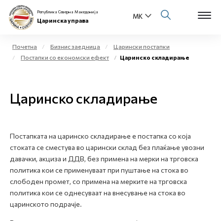
Република Северна Македонија
Царинска управа
Почетна
Бизнис заедница
Царински постапки
Постапки со економски ефект
Царинско складирање
Open s
За нас
Open s
Царинско складирање
Физички лица
Open s
Бизнис заедница
Постапката на царинско складирање е постапка со која
Open s
Е-Царина
стоката се сместува во царински склад без плаќање увозни
давачки, акциза и ДДВ, без примена на мерки на трговска
Open s
политика кои се применуваат при пуштање на стока во
Медиа центар
слободен промет, со примена на мерките на трговска
политика кои се однесуваат на внесување на стока во
Контакт
царинското подрачје.
Е-Весник