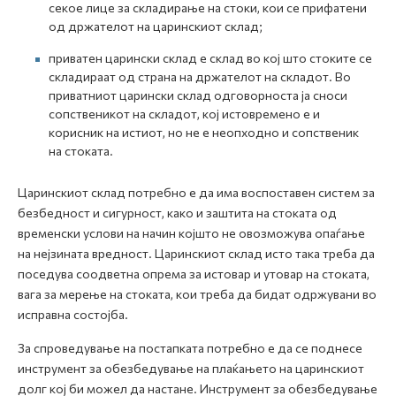
секое лице за складирање на стоки, кои се прифатени
од држателот на царинскиот склад;
приватен царински склад е склад во кој што стоките се
складираат од страна на држателот на складот. Во
приватниот царински склад одговорноста ја сноси
сопственикот на складот, кој истовремено е и
корисник на истиот, но не е неопходно и сопственик
на стоката.
Царинскиот склад потребно е да има воспоставен систем за
безбедност и сигурност, како и заштита на стоката од
временски услови на начин којшто не овозможува опаѓање
на нејзината вредност. Царинскиот склад исто така треба да
поседува соодветна опрема за истовар и утовар на стоката,
вага за мерење на стоката, кои треба да бидат одржувани во
исправна состојба.
За спроведување на постапката потребно е да се поднесе
инструмент за обезбедување на плаќањето на царинскиот
долг кој би можел да настане. Инструмент за обезбедување