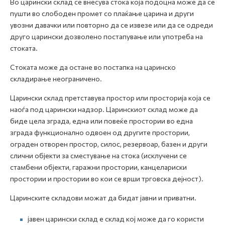
Во царински склад се внесува стока која подоцна може да се
пушти во слободен промет со плаќање царина и други
увозни давачки или повторно да се извезе или да се одреди
друго царински дозволено постапување или употреба на
стоката.
Стоката може да остане во постапка на царинско
складирање неограничено.
Царински склад претставува простор или просторија која се
наоѓа под царински надзор. Царинскиот склад може да
биде цела зграда, една или повеќе простории во една
зграда функционално одвоен од другите простории,
ограден отворен простор, силос, резервоар, базен и други
слични објекти за сместување на стока (исклучени се
стамбени објекти, гаражни простории, канцелариски
простории и простории во кои се врши трговска дејност).
Царинските складови можат да бидат јавни и приватни.
јавен царински склад е склад кој може да го користи