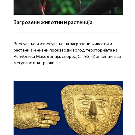
Загрозени животни и растенија
Внесување и изнесување на загрозени животни и
растенија и нивни производи во/од територијата на
Република Mакедонија, според CITES, (Конвенција за
меѓународна трговија с