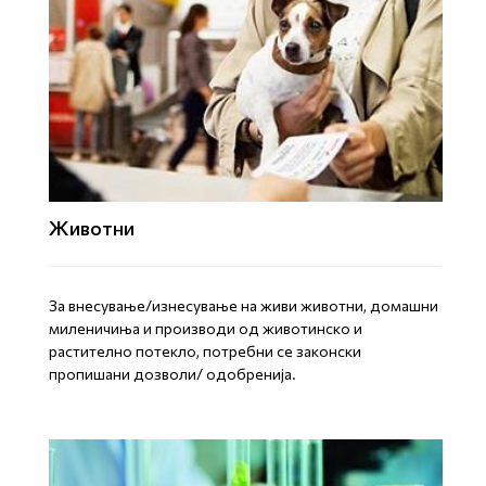
Животни
За внесување/изнесување на живи животни, домашни
миленичиња и производи од животинско и
растително потекло, потребни се законски
пропишани дозволи/ одобренија.