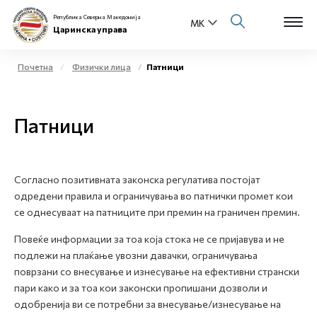
Република Северна Македонија
Царинска управа
Почетна
Физички лица
Патници
Open s
За нас
Патници
Open s
Физички лица
Open s
Бизнис заедница
Согласно позитивната законска регулатива постојат
одредени правила и ограничувања во патнички промет кои
Open s
Е-Царина
се однесуваат на патниците при премин на граничен премин.
Open s
Повеќе информации за тоа која стока не се пријавува и не
Медиа центар
подлежи на плаќање увозни давачки, ограничувања
поврзани со внесување и изнесување на ефективни странски
Контакт
пари како и за тоа кои законски пропишани дозволи и
одобренија ви се потребни за внесување/изнесување на
Е-Весник