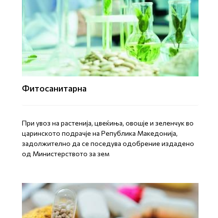
Фитосанитарна
При увоз на растенија, цвеќиња, овошје и зеленчук во
царинското подрачје на Република Македонија,
задолжително да се поседува одобрение издадено
од Министерството за зем