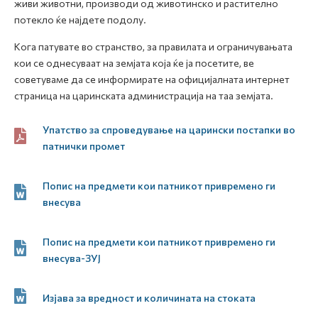
живи животни, производи од животинско и растително
потекло ќе најдете подолу.
Кога патувате во странство, за правилата и ограничувањата
кои се однесуваат на земјата која ќе ја посетите, ве
советуваме да се информирате на официјалната интернет
страница на царинската администрација на таа земјата.
Упатство за спроведување на царински постапки во
патнички промет
Попис на предмети кои патникот привремено ги
внесува
Попис на предмети кои патникот привремено ги
внесува-ЗУЈ
Изјава за вредност и количината на стоката