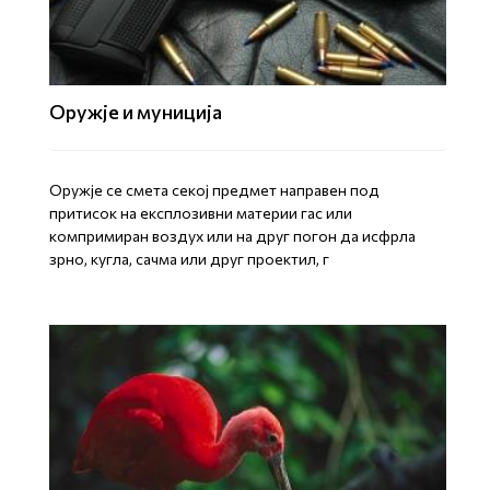
Оружје и муниција
Оружје се смета секој предмет направен под
притисок на експлозивни материи гас или
компримиран воздух или на друг погон да исфрла
зрно, кугла, сачма или друг проектил, г