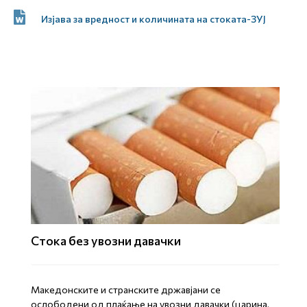
Изјава за вредност и количината на стоката-ЗУЈ
Стока без увозни давачки
Mакедонските и странските државјани се
ослободени од плаќање на увозни давачки (царина,