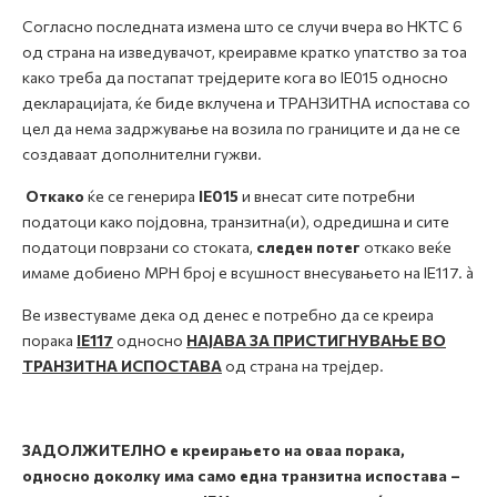
Согласно последната измена што се случи вчера во НКТС 6
од страна на изведувачот, креиравме кратко упатство за тоа
како треба да постапат трејдерите кога во IE015 односно
декларацијата, ќе биде вклучена и ТРАНЗИТНА испостава со
цел да нема задржување на возила по границите и да не се
создаваат дополнителни гужви.
Откако
ќе се генерира
IE015
и внесат сите потребни
податоци како појдовна, транзитна(и), одредишна и сите
податоци поврзани со стоката,
следен потег
откако веќе
имаме добиено МРН број е всушност внесувањето на IE117. à
Ве известуваме дека од денес е потребно да се креира
порака
IE117
односно
НАЈАВА ЗА ПРИСТИГНУВАЊЕ ВО
ТРАНЗИТНА ИСПОСТАВА
од страна на трејдер.
ЗАДОЛЖИТЕЛНО е креирањето на оваа порака,
односно доколку има само една транзитна испостава –