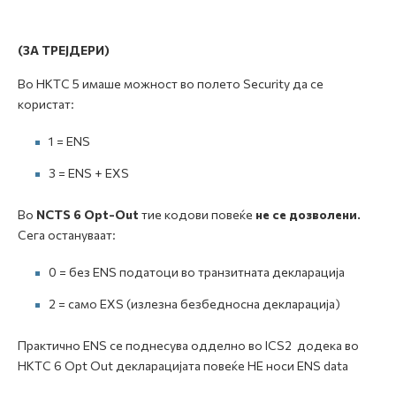
(ЗА ТРЕЈДЕРИ)
Во НКТС 5 имаше можност во полето Security да се
користат:
1 = ENS
3 = ENS + EXS
Во
NCTS 6 Opt-Out
тие кодови повеќе
не се дозволени.
Сега остануваат:
0 = без ENS податоци во транзитната декларација
2 = само EXS (излезна безбедносна декларација)
Практично ENS се поднесува одделно во ICS2 додека во
НКТС 6 Opt Out декларацијата повеќе НЕ носи ENS data