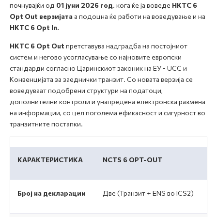
почнувајќи од
01 јуни 2026
год
. кога ќе ја воведе
НКТС 6
Opt Out
верзијата
а подоцна ќе работи на воведување и на
НКТС 6 Opt In.
НКТС 6
Opt Out
претставува надградба на постојниот
систем и негово усогласување со најновите европски
стандарди согласно Царинскиот законик на ЕУ - UCC и
Конвенцијата за заеднички транзит. Со новата верзија се
воведуваат подобрени структури на податоци,
дополнителни контроли и унапредена електронска размена
на информации, со цел поголема ефикасност и сигурност во
транзитните постапки.
КАРАКТЕРИСТИКА
NCTS 6 OPT-OUT
Број на декларации
Две (Транзит + ENS во ICS2)