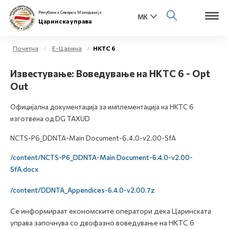
Република Северна Македонија
Царинска управа
Почетна
Е-Царина
НКТС 6
Open s
Известување: Воведување на НКТС 6 - Opt
За нас
Out
Open s
Физички лица
Официјална документација за имплементација на НКТС 6
Open s
изготвена од DG TAXUD
Бизнис заедница
NCTS-P6_DDNTA-Main Document-6.4.0-v2.00-SfA
Open s
Е-Царина
/content/NCTS-P6_DDNTA-Main Document-6.4.0-v2.00-
SfA.docx
Open s
Медиа центар
/content/DDNTA_Appendices-6.4.0-v2.00.7z
Контакт
Се информираат економските оператори дека Царинската
управа започнува со двофазно воведување на НКТС 6
Е-Весник