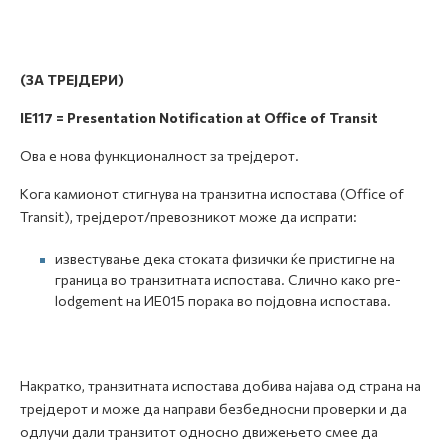
(ЗА ТРЕЈДЕРИ)
IE117 = Presentation Notification at Office of Transit
Ова е нова функционалност за трејдерот.
Кога камионот стигнува на транзитна испостава (Office of
Transit), трејдерот/превозникот може да испрати:
известување дека стоката физички ќе пристигне на
граница во транзитната испостава. Слично како pre-
lodgement на ИЕ015 порака во појдовна испостава.
Накратко, транзитната испостава добива најава од страна на
трејдерот и може да направи безбедносни проверки и да
одлучи дали транзитот односно движењето смее да