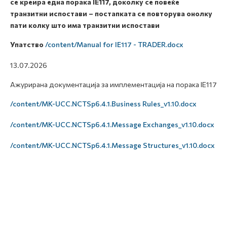
се креира една порака IE117, доколку се повеќе
транзитни испостави – постапката се повторува онолку
пати колку што има транзитни испостави
Упатство
/content/Manual for IE117 - TRADER.docx
13.07.2026
Ажурирана документација за имплементација на порака IE117
/content/MK-UCC.NCTSp6.4.1.Business Rules_v1.10.docx
/content/MK-UCC.NCTSp6.4.1.Message Exchanges_v1.10.docx
/content/MK-UCC.NCTSp6.4.1.Message Structures_v1.10.docx