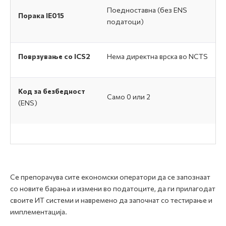
Поедноставна (без ENS
Порака IE015
податоци)
Поврзување со ICS2
Нема директна врска во NCTS
Код за безбедност
Само 0 или 2
(ENS)
Се препорачува сите економски оператори да се запознаат
со новите барања и измени во податоците, да ги прилагодат
своите ИТ системи и навремено да започнат со тестирање и
имплементација.