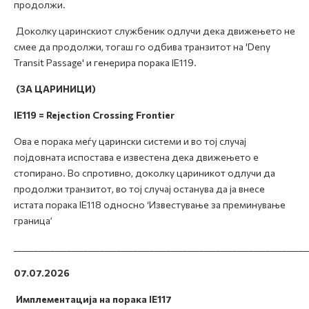
продолжи.
Доколку царинскиот службеник одлучи дека движењето не
смее да продолжи, тогаш го одбива транзитот на 'Deny
Transit Passage' и генерира порака IE119.
(ЗА ЦАРИНИЦИ)
IE119 = Rejection Crossing Frontier
Ова е порака меѓу царински системи и во тој случај
појдовната испостава е известена дека движењето е
стопирано. Во спротивно, доколку цариникот одлучи да
продолжи транзитот, во тој случај останува да ја внесе
истата порака IE118 односно ‘Известување за преминување
граница’
_______________________________________________________________________
07.07.2026
Имплементација на порака IE117