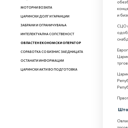
обезб
МОТОРНИ ВОЗИЛА
конце
и биз
ЦАРИНСКИ ДОЛГ И ГАРАНЦИИ
ЗАБРАНИ И ОГРАНИЧУВАЊА
СЦО г
одобр
ИНТЕЛЕКТУАЛНА СОПСТВЕНОСТ
снабд
ОВЛАСТЕН ЕКОНОМСКИ ОПЕРАТОР
Европ
СОРАБОТКА СО БИЗНИС ЗАЕДНИЦАТА
Царин
ОСТАНАТИ ИНФОРМАЦИИ
тргов
ЦАРИНСКИ АКТИ ВО ПОДГОТОВКА
Царин
Репуб
Репуб
Првот
Што 
Овлас
тргов