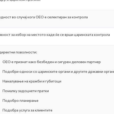
дност во случај кога ОЕО е селектиран за контрола
ност за избор на местото каде ќе се врши царинската контрола
иректни поволности:
-
ОЕО е признат како безбеден и сигурен деловен партнер
-
Подобри односи со царинските органи и другите државни орган
-
Намалување на кражби и губитоци
-
Помалку задоцнети пратки
-
Подобро планирање
-
Подобра услуга за клиентите