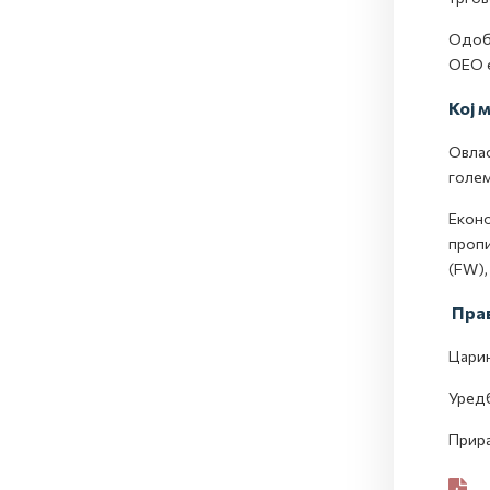
Одобр
ОЕО е
Кој 
Овлас
голем
Еконо
пропи
(FW),
Прав
Царин
Уредб
Прира