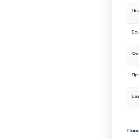
Поч
Ефи
Фин
Пра
Без
Пово