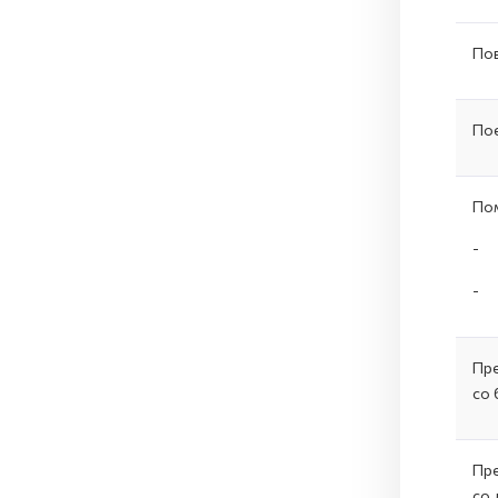
По
Пое
Пом
Пре
со 
Пре
со 