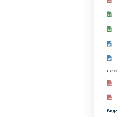
Страт
Видо