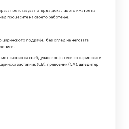
рава претставува потврда дека лицето имател на
 над процесите на своето работење.
 царинското подрачје, без оглед на неговата
прописи.
ниот синџир на снабдување опфатени со царинските
 царински застапник (СВ), превозник (СА), шпедитер