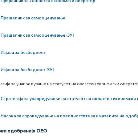
Прирачник за Овластен економски оператор
Прашалник за самооценување
Прашалник за самооценување-ЗУЈ
Изјава за безбедност
Изјава за безбедност-ЗУЈ
егија за унапредување на статусот на овластен економски операто
Стратегија за унапредување на статусот на овластен економски
Насока за спроведување на поволностите за имателите на одоб
ви одобренија ОЕО