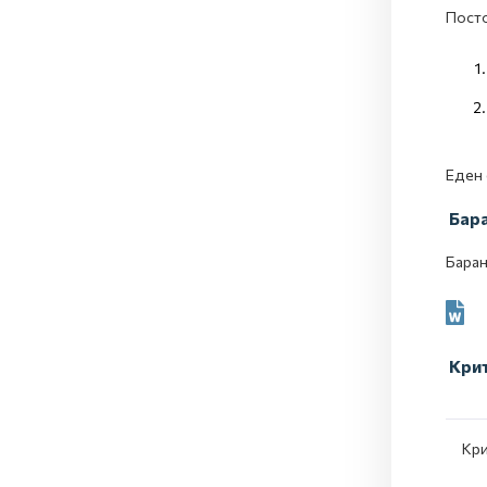
Посто
Еден 
Бар
Барањ
Кри
Кр