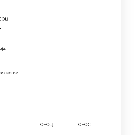
ОЕОЦ
С
ја.
ки систем.
ОЕОЦ
ОЕОС