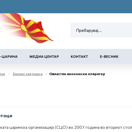
Е-ЦАРИНА
МЕДИА ЦЕНТАР
КОНТАКТ
Е-ВЕСНИК
тна
Бизнис заедница
Овластен економски оператор
етоци
ката царинска организација (СЦО) во 2007 година во вториот сто