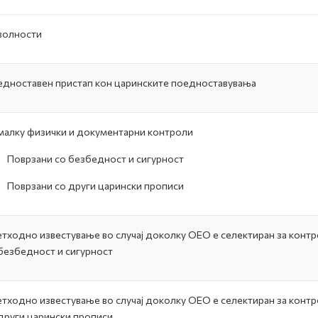
волности
дноставен пристап кон царинските поедноставувања
алку физички и документарни контроли
-
Поврзани со безбедност и сигурност
-
Поврзани со други царински прописи
тходно известување во случај доколку ОЕО е селектиран за контр
безбедност и сигурност
тходно известување во случај доколку ОЕО е селектиран за контр
други царински прописи