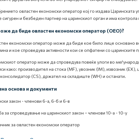
ението овластен економски оператор кој го издава Царинската уп
 сигурен и безбеден партнер на царинскиот орган и има контрола
може да биде овластен економски оператор (ОЕО)?
тен економски оператор може да биде кое било лице основано во
ина и кое спроведува активности кои се опфатени со царинските 
мскиот оператор може да спроведува повеќе улоги во меѓународ
си како: производител на стока (MF), увозник (IM), извозник (EX),
 консолидатор (СЅ), држател на складиште (WH) и останати.
на основа и документи
ски закон - членови 6-а, 6-б и 6-в
а за спроведување на царинскиот закон – членови 10-а - 10-у
чник за овластен економски оператор