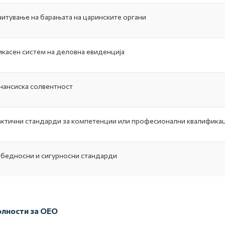
итување на барањата на царинските органи
касен систем на деловна евиденција
ансиска солвентност
ктични стандарди за компетенции или професионални квалифика
бедносни и сигурносни стандарди
лности за ОЕО