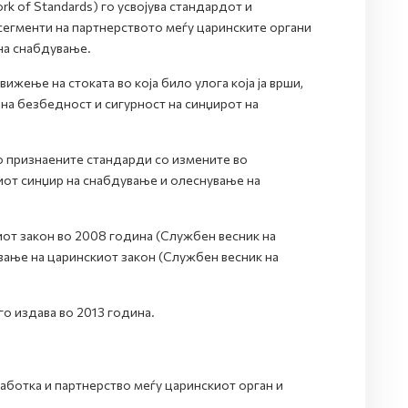
 of Standards) го усвојува стандардот и
сегменти на партнерството меѓу царинските органи
на снабдување.
жење на стоката во која било улога која ја врши,
на безбедност и сигурност на синџирот на
о признаените стандарди со измените во
от синџир на снабдување и олеснување на
иот закон во 2008 година (Службен весник на
вање на царинскиот закон (Службен весник на
о издава во 2013 година.
аботка и партнерство меѓу царинскиот орган и