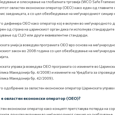
едување и олеснување на глобалната трговија (WCO Safe Framework
птот овластен економски оператор (ОЕО) како еден од главните 
нис заедницата, а со цел обезбедување на меѓународниот синџир 
о дефинира ОЕО како оператор кој е вклучен во меѓународното дви
ен од страна на царинскиот орган дека ги исполнува стандардите 
ување од СЦО или други еквивалентни стандарди.
ската унија ја воведува програмата ОЕО врз основа на меѓународн
скиот закон во 2008 година со цел обезбедување на меѓународни
ијата.
ската управа ја воведува ОЕО програмата со измените во Царинск
лика Македонија бр. 4/2008) и измените на Уредбата за спроведу
лика Македонија бр. 42/2009).
о одобрение за овластен економски оператор Царинската управа г
е овластен економски оператор (ОЕО)?
тен економски оператор како концепт претставува потврда на сор
ските друштва вклучени во меѓународниот синџир на снабдување.