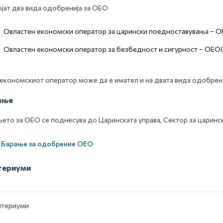
јат два вида одобренија за ОЕО
Овластен економски оператор за царински поедноставувања – 
Овластен економски оператор за безбедност и сигурност – ОЕО
економскиот оператор може да е имател и на двата вида одобрени
ање
ето за ОЕО се поднесува до Царинската управа, Сектор за царинс
Барање за одобрение ОЕО
териуми
итериуми