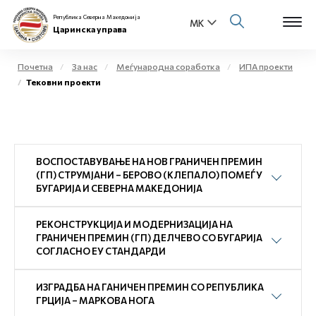
Република Северна Македонија
Царинска управа
Почетна
За нас
Меѓународна соработка
ИПА проекти
Тековни проекти
Open s
За нас
Open s
Физички лица
ВОСПОСТАВУВАЊЕ НА НОВ ГРАНИЧЕН ПРЕМИН
Open s
Бизнис заедница
(ГП) СТРУМЈАНИ – БЕРОВО (КЛЕПАЛО) ПОМЕЃУ
БУГАРИЈА И СЕВЕРНА МАКЕДОНИЈА
Open s
Е-Царина
РЕКОНСТРУКЦИЈА И МОДЕРНИЗАЦИЈА НА
Open s
ГРАНИЧЕН ПРЕМИН (ГП) ДЕЛЧЕВО СО БУГАРИЈА
Медиа центар
СОГЛАСНО ЕУ СТАНДАРДИ
Контакт
ИЗГРАДБА НА ГАНИЧЕН ПРЕМИН СО РЕПУБЛИКА
ГРЦИЈА – МАРКОВА НОГА
Е-Весник