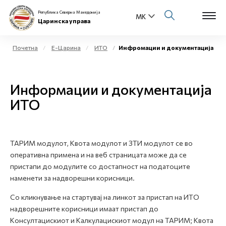
Република Северна Македонија
Царинска управа
Почетна
Е-Царина
ИТО
Инфромации и документација
Open s
За нас
Информации и документација
Open s
Физички лица
ИТО
Open s
Бизнис заедница
Open s
ТАРИМ модулот, Квота модулот и ЗТИ модулот се во
Е-Царина
оперативна примена и на веб страницата може да се
пристапи до модулите со достапност на податоците
Open s
Медиа центар
наменети за надворешни корисници.
Со кликнување на стартувај на линкот за пристап на ИТО
Контакт
надворешните корисници имаат пристап до
Kонсултацискиот и Kалкулацискиот модул на ТАРИМ; Kвота
Е-Весник