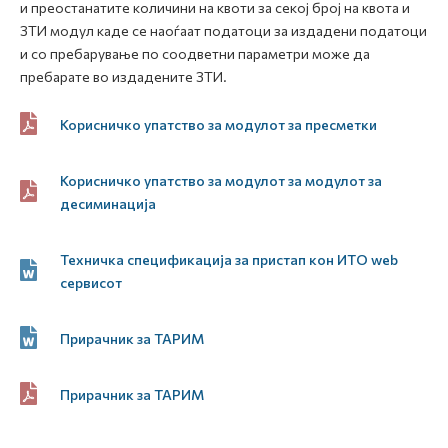
и преостанатите количини на квоти за секој број на квота и
ЗТИ модул каде се наоѓаат податоци за издадени податоци
и со пребарување по соодветни параметри може да
пребарате во издадените ЗТИ.
Корисничко упатство за модулот за пресметки
Корисничко упатство за модулот за модулот за
десиминација
Техничка спецификација за пристап кон ИТО web
сервисот
Прирачник за ТАРИМ
Прирачник за ТАРИМ