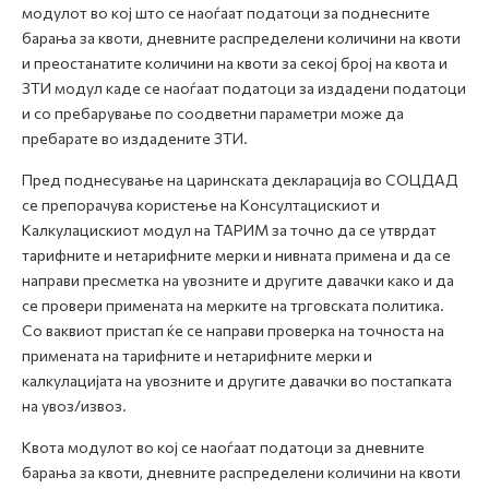
модулот во кој што се наоѓаат податоци за поднесните
барања за квоти, дневните распределени количини на квоти
и преостанатите количини на квоти за секој број на квота и
ЗТИ модул каде се наоѓаат податоци за издадени податоци
и со пребарување по соодветни параметри може да
пребарате во издадените ЗТИ.
Пред поднесување на царинската декларација во СОЦДАД
се препорачува користење на Консултацискиот и
Калкулацискиот модул на ТАРИМ за точно да се утврдат
тарифните и нетарифните мерки и нивната примена и да се
направи пресметка на увозните и другите давачки како и да
се провери примената на мерките на трговската политика.
Со ваквиот пристап ќе се направи проверка на точноста на
примената на тарифните и нетарифните мерки и
калкулацијата на увозните и другите давачки во постапката
на увоз/извоз.
Квота модулот во кој се наоѓаат податоци за дневните
барања за квоти, дневните распределени количини на квоти