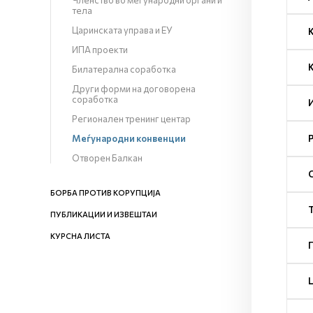
Членство во меѓународни органи и
тела
Царинската управа и ЕУ
ИПА проекти
Билатерална соработка
Други форми на договорена
соработка
Регионален тренинг центар
Меѓународни конвенции
Отворен Балкан
БОРБА ПРОТИВ КОРУПЦИЈА
ПУБЛИКАЦИИ И ИЗВЕШТАИ
КУРСНА ЛИСТА