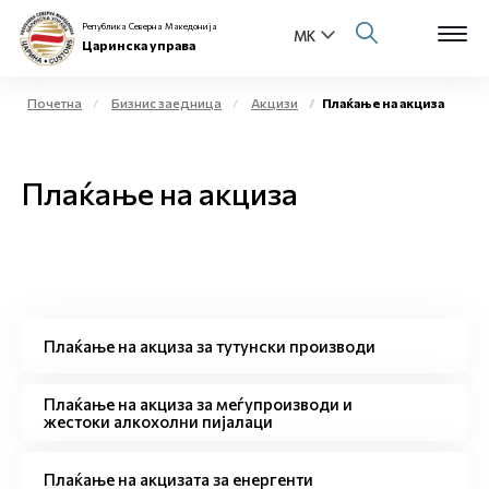
Република Северна Македонија
Царинска управа
Почетна
Бизнис заедница
Акцизи
Плаќање на акциза
Open s
За нас
Плаќање на акциза
Open s
Физички лица
Open s
Бизнис заедница
Open s
Е-Царина
Плаќање на акциза за тутунски производи
Open s
Медиа центар
Плаќање на акциза за меѓупроизводи и
жестоки алкохолни пијалаци
Контакт
Плаќање на акцизата за енергенти
Е-Весник