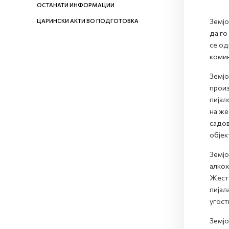
ОСТАНАТИ ИНФОРМАЦИИ
Земјо
ЦАРИНСКИ АКТИ ВО ПОДГОТОВКА
да го
се од
комин
Земјо
произ
пијал
на же
садов
објек
Земјо
алкох
Жесто
пијал
угост
Земјо