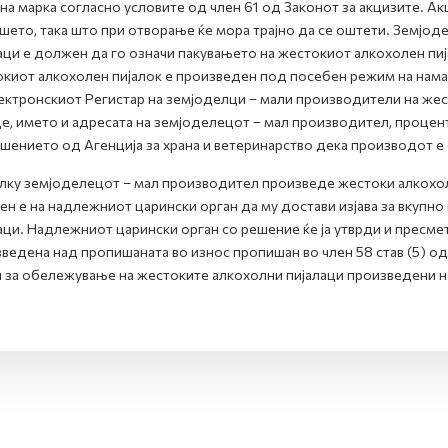
на марка согласно условите од член 61 од Законот за акцизите. Ак
шето, така што при отворање ќе мора трајно да се оштети. Земјо
аци е должен да го означи пакувањето на жестокиот алкохолен пија
киот алкохолен пијалок е произведен под посебен режим на намале
ектронскиот Регистар на земјоделци – мали производители на жест
е, името и адресата на земјоделецот – мал производител, процент
шението од Агенција за храна и ветеринарство дека производот е
ку земјоделецот – мал производител произведе жестоки алкохол
н е на надлежниот царински орган да му достави изјава за вкупн
аци. Надлежниот царински орган со решение ќе ја утврди и пресмет
ведена над пропишаната во износ пропишан во член 58 став (5) од
 за обележување на жестоките алкохолни пијалаци произведени н