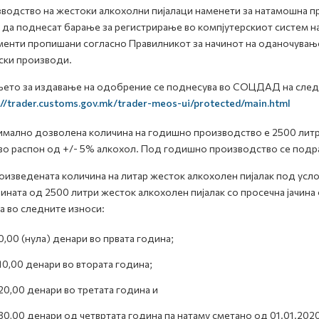
водство на жестоки алкохолни пијалаци наменети за натамошна 
 да поднесат барање за регистрирање во компјутерскиот систем
енти пропишани согласно Правилникот за начинот на оданочување 
ски производи.
ето за издавање на одобрение се поднесува во СОЦДАД на след
://trader.customs.gov.mk/trader-meos-ui/protected/main.html
мално дозволена количина на годишно производство е 2500 литри
во распон од +/- 5% алкохол. Под годишно производство се подр
оизведената количина на литар жесток алкохолен пијалак под усл
ината од 2500 литри жесток алкохолен пијалак со просечна јачина 
а во следните износи:
0,00 (нула) денари во првата година;
10,00 денари во втората година;
20,00 денари во третата година и
30,00 денари од четвртата година па натаму сметано од 01.01.202