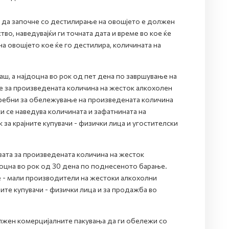
 да започне со дестилирање на овошјето е должен
во, наведувајќи ги точната дата и време во кое ќе
а овошјето кое ќе го дестилира, количината на
ш, а најдоцна во рок од пет дена по завршување на
 за произведената количина на жесток алкохолен
требни за обележување на произведената количина
и се наведува количината и зафатнината на
за крајните купувачи - физички лица и угостителски
ата за произведената количина на жесток
јдоцна во рок од 30 дена по поднесеното барање.
 - мали производители на жестоки алкохолни
ните купувачи - физички лица и за продажба во
лжен комерцијалните пакувања да ги обележи со