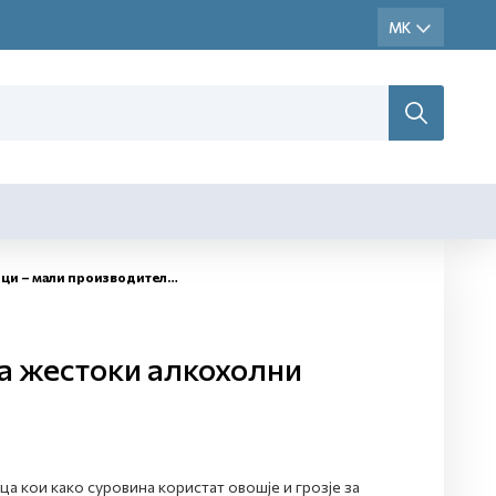
и производители на жестоки алкохолни пијалаци
а жестоки алкохолни
а кои како суровина користат овошје и грозје за