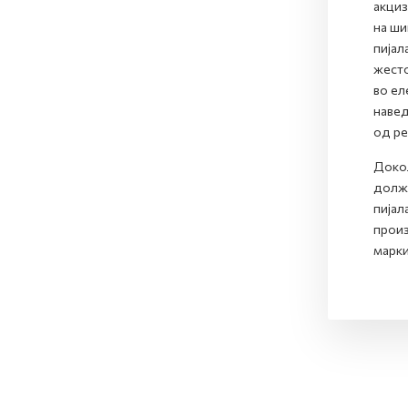
акциз
на ши
пијал
жесто
во ел
навед
од ре
Докол
долже
пијал
произ
марки