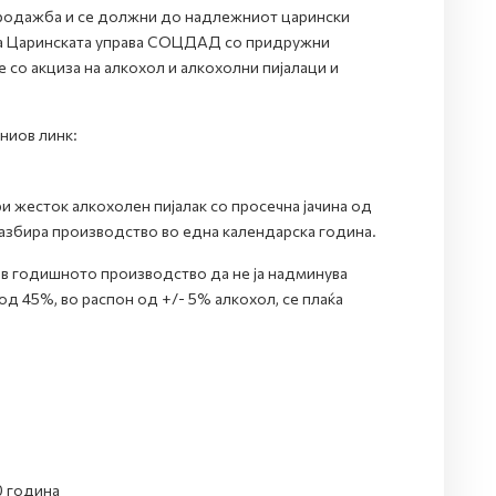
продажба и се должни до надлежниот царински
 на Царинската управа СОЦДАД со придружни
со акциза на алкохол и алкохолни пијалаци и
ниов линк:
 жесток алкохолен пијалак со просечна јачина од
азбира производство во една календарска година.
ов годишното производство да не ја надминува
од 45%, во распон од +/- 5% алкохол, се плаќа
0 година