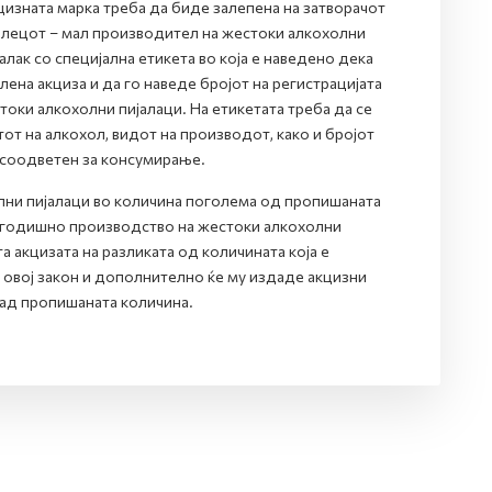
цизната марка треба да биде залепена на затворачот
делецот – мал производител на жестоки алкохолни
лак со специјална етикета во која е наведено дека
на акциза и да го наведе бројот на регистрацијата
оки алкохолни пијалаци. На етикетата треба да се
от на алкохол, видот на производот, како и бројот
 соодветен за консумирање.
ни пијалаци во количина поголема од пропишаната
о годишно производство на жестоки алкохолни
а акцизата на разликата од количината која е
 овој закон и дополнително ќе му издаде акцизни
ад пропишаната количина.