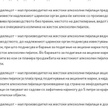
делецот – мал производител на жестоки алкохолни пијалаци пред
 извести надлежниот царински орган дека ќе започне со производст
вива производството без прекин, местото на дестилирање, видот н
а и очекуваната количина на жесток алкохолен пијалок.
делецот – мал производител на жестоки алкохолни пијалаци ведна
водството, до надлежниот царински орган поднесува известување
ок, при што поднесува и барање за подигање на акцизни марки по
сток алкохолен пијалок. Во барањето за подигање на акцизни марк
ите во кои се планира продажбата на жестокиот алкохолен пијалок 
ти.
делецот – мал производител на жестоки алкохолни пијалаци акциз
олен пијалок ја плаќа пред подигнување на акцизните марки, а на
ките алкохолни пијалаци произведени од страна на земјоделците
аци се пакуваат во садови со зафатнина најмногу до 5 литри за крај
ителски објекти.
делецот – мал производител на жестоки алкохолни пијалаци е до