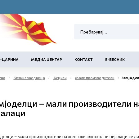
Е-ЦАРИНА
МЕДИА ЦЕНТАР
КОНТАКТ
Е-ВЕСНИК
тна
Бизнис заедница
Акцизи
Мали производители
Земјоделци – мал
мјоделци – мали производители н
јалаци
делци – мали производители на жестоки алкохолни пијалаци се лиц