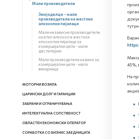
Мали производители
произ
орган
Земјоделци – мали
докум
производители на жестоки
алкохолни пијалаци
тутун
Мали независни производители
на етил алкохол и жестоки
Барањ
алкохолни пијалаци за
https
комерцијални цели - мали
дестилерии
Макси
Мали производители на вино за
комерцијални цели - мала
45%, 
винарница
На пр
колич
МОТОРНИ ВОЗИЛА
акциз
ЦАРИНСКИ ДОЛГ И ГАРАНЦИИ
ЗАБРАНИ И ОГРАНИЧУВАЊА
ИНТЕЛЕКТУАЛНА СОПСТВЕНОСТ
ОВЛАСТЕН ЕКОНОМСКИ ОПЕРАТОР
СОРАБОТКА СО БИЗНИС ЗАЕДНИЦАТА