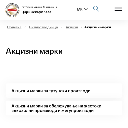
Република Северна Македонија
Царинска управа
Почетна
Бизнис заедница
Акцизи
Акцизни марки
Open s
За нас
Акцизни марки
Open s
Физички лица
Open s
Бизнис заедница
Open s
Е-Царина
Акцизни марки за тутунски производи
Open s
Медиа центар
Акцизни марки за обележување на жестоки
алкохолни производи и меѓупроизводи
Контакт
Е-Весник