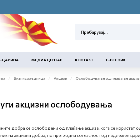
Е-ЦАРИНА
МЕДИА ЦЕНТАР
КОНТАКТ
Е-ВЕСНИК
тна
Бизнис заедница
Акцизи
Ослободување од плаќање акциза и повластено користење на акцизни добра
уги акцизни ослободувања
ните добра се ослободени од плаќање акциза, кога се користат од
ник на акцизни добра, по претходна согласност од надлежен царин