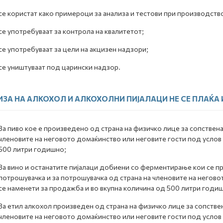
се користат како примероци за анализа и тестови при производство
се употребуваат за контрола на квалитетот;
се употребуваат за цели на акцизен надзори;
се уништуваат под царински надзор.
ЗА НА АЛКОХОЛ И АЛКОХОЛНИ ПИЈАЛАЦИ НЕ СЕ ПЛАЌА 
За пиво кое е произведено од страна на физичко лице за сопствена
членовите на неговото домаќинство или неговите гости под услов 
500 литри годишно;
За вино и останатите пијалаци добиени со ферментирање кои се п
потрошувачка и за потрошувачка од страна на членовите на негово
се наменети за продажба и во вкупна количина од 500 литри годи
За етил алкохол произведен од страна на физичко лице за сопстве
членовите на неговото домаќинство или неговите гости под услов