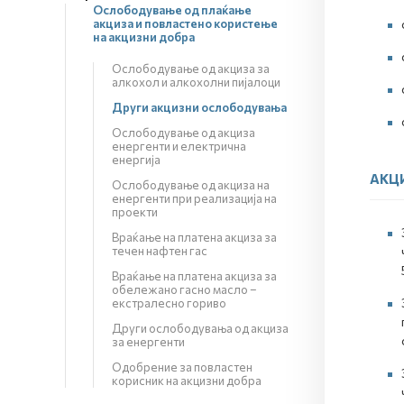
Ослободување од плаќање
акциза и повластено користење
на акцизни добра
Ослободување од акциза за
алкохол и алкохолни пијалоци
Други акцизни ослободувања
Ослободување од акциза
енергенти и електрична
енергија
АКЦИ
Ослободување од акциза на
енергенти при реализација на
проекти
Враќање на платена акциза за
течен нафтен гас
Враќање на платена акциза за
обележано гасно масло –
екстралесно гориво
Други ослободувања од акциза
за енергенти
Одобрение за повластен
корисник на акцизни добра