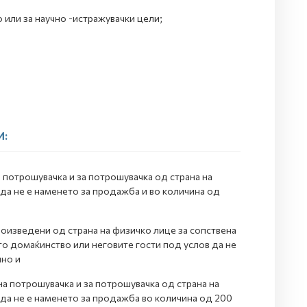
 или за научно -истражувачки цели;
И:
 потрошувачка и за потрошувачка од страна на
да не е наменето за продажба и во количина од
роизведени од страна на физичко лице за сопствена
то домаќинство или неговите гости под услов да не
шно и
на потрошувачка и за потрошувачка од страна на
 да не е наменето за продажба во количина од 200