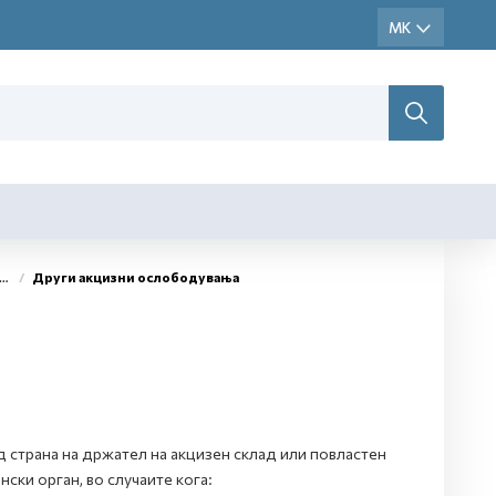
Други акцизни ослободувања
 страна на држател на акцизен склад или повластен
ски орган, во случаите кога: