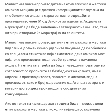
Малиот независен производител на етил алкохол и жестоки
алкохолни пијалаци е должен комерцијалните пакувања да
ги обележи со акцизна марка согласно одредбите
пропишани во член 61 од Законот за акцизите. Акцизната
марка треба да биде залепена на затворачот на шишето, така
што при отворање ќе мора трајно да се оштети.
Малиот независен производител на етил алкохол и жестоки
пијалаци е должен комерцијалните пакувања да ги обележи
со специјална етикета во која е наведено дека алкохолниот
пијалок е произведен под посебен режим на намалена
акциза. На етикетата треба да бидат наведени податоци во
согласност со прописите за безбедност на храната, име и
адреса на производителот, процент на алкохол, вид на
производот, како и број од решение од Агенција за храна и
ветеринарство дека производот е соодветен за
консумирање.
Ако во текот на календарската година бидат произведени
етил алкохол и жестоки алкохолни пијалаци со количина