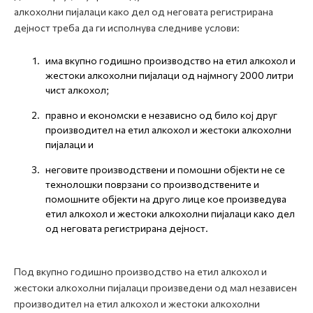
алкохолни пијалаци како дел од неговата регистрирана
дејност треба да ги исполнува следниве услови:
има вкупно годишно производство на етил алкохол и
жестоки алкохолни пијалаци од најмногу 2000 литри
чист алкохол;
правно и економски е независно од било кој друг
производител на етил алкохол и жестоки алкохолни
пијалаци и
неговите производствени и помошни објекти не се
технолошки поврзани со производствените и
помошните објекти на друго лице кое произведува
етил алкохол и жестоки алкохолни пијалаци како дел
од неговата регистрирана дејност.
Под вкупно годишно производство на етил алкохол и
жестоки алкохолни пијалаци произведени од мал независен
производител на етил алкохол и жестоки алкохолни