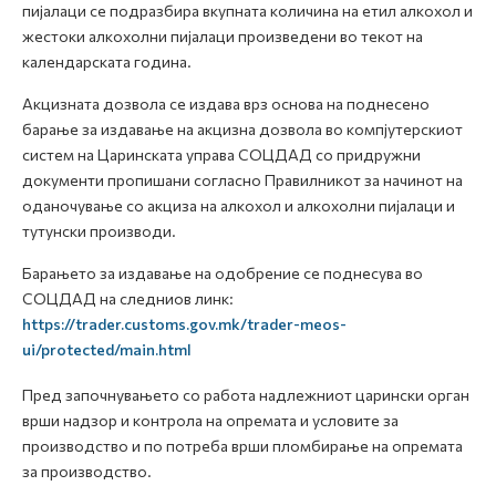
пијалаци се подразбира вкупната количина на етил алкохол и
жестоки алкохолни пијалаци произведени во текот на
календарската година.
Акцизната дозвола се издава врз основа на поднесено
барање за издавање на акцизна дозвола во компјутерскиот
систем на Царинската управа СОЦДАД со придружни
документи пропишани согласно Правилникот за начинот на
оданочување со акциза на алкохол и алкохолни пијалаци и
тутунски производи.
Барањето за издавање на одобрение се поднесува во
СОЦДАД на следниов линк:
https://trader.customs.gov.mk/trader-meos-
ui/protected/main.html
Пред започнувањето со работа надлежниот царински орган
врши надзор и контрола на опремата и условите за
производство и по потреба врши пломбирање на опремата
за производство.