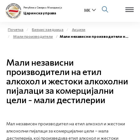
Република Северна Македонија
Царинска управа
Почетна
Бизнис заедница
Акцизи
Мали производители
Мали независни производители на етил алкохол и жестоки алкохолни пијалаци за комерцијални цели - мали дестилерии
Open s
За нас
Open s
Мали независни
Физички лица
производители на етил
Open s
Бизнис заедница
алкохол и жестоки алкохолни
пијалаци за комерцијални
Open s
Е-Царина
цели - мали дестилерии
Open s
Медиа центар
Контакт
Мал независен производител на етил алкохол и жестоки
алкохолни пијалаци за комерцијални цели – мала
дестилерија, кој произведува етил алкохол и жестоки
Е-Весник