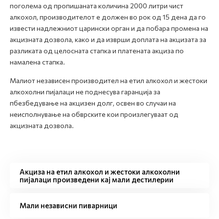
поголема од пропишаната количина 2000 литри чист
алкохол, производителот е должен во рок од 15 дена да го
извести надлежниот царински орган и да побара промена на
акцизната дозвола, како и да изврши доплата на акцизата за
разликата од целосната стапка и платената акциза по
намалена стапка.
Малиот независен производител на етил алкохол и жестоки
алкохолни пијалаци не поднесува гаранција за
пбезбедување на акцизен долг, освен во случаи на
неисполнување на обврските кои произлегуваат од
акцизната дозвола.
Акциза на етил алкохол и жестоки алкохолни
пијалаци произведени кај мали дестилерии
Мали независни пиварници