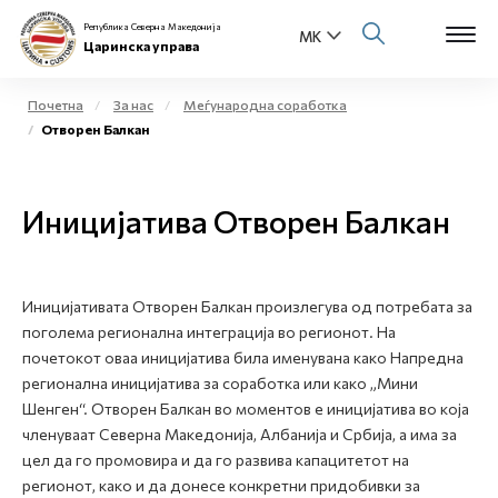
Република Северна Македонија
Царинска управа
Почетна
За нас
Меѓународна соработка
Отворен Балкан
Open s
За нас
Open s
Иницијатива Отворен Балкан
Физички лица
Open s
Бизнис заедница
Иницијативата Отворен Балкан произлегува од потребата за
Open s
Е-Царина
поголема регионална интеграција во регионот. На
почетокот оваа иницијатива била именувана како Напредна
Open s
регионална иницијатива за соработка или како „Мини
Медиа центар
Шенген“. Отворен Балкан во моментов е иницијатива во која
членуваат Северна Македонија, Албанија и Србија, а има за
Контакт
цел да го промовира и да го развива капацитетот на
регионот, како и да донесе конкретни придобивки за
Е-Весник