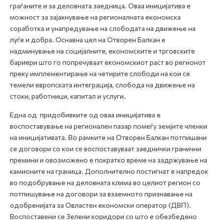
граѓаните и за деловната заедница. Оваа иницијатива е
можност за зајакнување на регионалната економска
соработка и унапредување на слободата на движење на
луѓе и добра. Оснавна цел на Отворен Балкан е
надминување на социјалните, економските и трговските
бариери што го попречуваат економскиот раст во регионот
преку имплементирање на четирите слободи на кои се
темели европската интеграција, слобода на движење на
стоки, работници, капитал и услуги.
Една од придобивките од оваа иницијатива e
воспоставување на регионален пазар помеѓу земјите членки
на иницијативата. Во рамките на Отворен Балкан потпишани
се договори со кои се воспоставуваат заеднички гранични
премини и овозможено е пократко време на задржување на
камионите на граница. Дополнително постигнат е напредок
во подобрување на деловната клима во целиот регион со
потпишување на договори за взаемното признавање на
одобренијата за Овластен економски оператор (ДВП).
Воспоставени се Зелени коридори со што е обезбедено