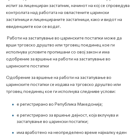
испит за лиценциран застапник, начинот на кој се спроведува
контролата над работата на овластените царински
застапници и лиценцираните застапници, како и видот на
евиденциите кои се водат.
Работи на застапување во царинските постапки може да
врши трговско друштво или трговец поединец кое ги
исполнува условите пропишани со овој закон и има
одобрение за вршење на работи на застапување во
царинските постапки
Одобрение за вршење на работи на застапување во
царинските постапки се издава на трговско друштво или
трговец поединец кое ги исполнува следниве услови:
е регистрирано во Република Македонија;
е регистрирано за вршење дејност, која вклучува и
застапување во царински постапки;
има вработено на неопределено време најмалку еден