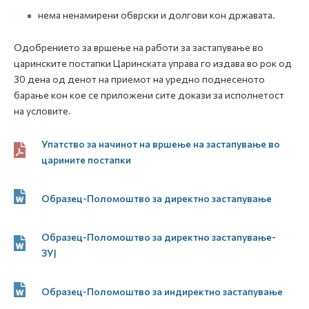
нема ненамирени обврски и долгови кон државата.
Одобрението за вршење на работи за застапување во
царинските постапки Царинската управа го издава во рок од
30 дена од денот на приемот на уредно поднесеното
барање кон кое се приложени сите докази за исполнетост
на условите.
Упатство за начинот на вршење на застапување во
царините постапки
Образец-Поломоштво за директно застапување
Образец-Поломоштво за директно застапување-
ЗУЈ
Образец-Поломоштво за индиректно застапување