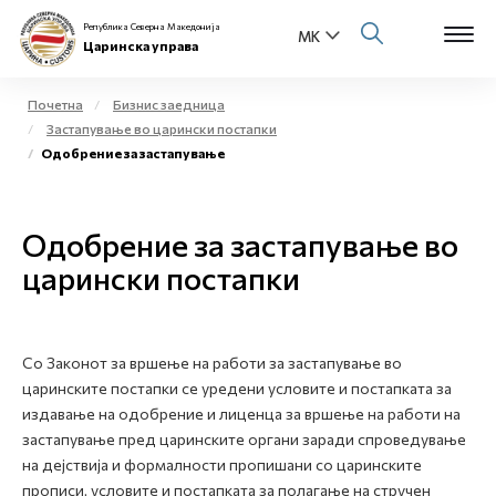
Република Северна Македонија
Царинска управа
Почетна
Бизнис заедница
Застапување во царински постапки
Open s
Одобрение за застапување
За нас
Open s
Физички лица
Одобрение за застапување во
Open s
царински постапки
Бизнис заедница
Open s
Е-Царина
Со Законот за вршење на работи за застапување во
Open s
Медиа центар
царинските постапки се уредени условите и постапката за
издавање на одобрение и лиценца за вршење на работи на
Контакт
застапување пред царинските органи заради спроведување
на дејствија и формалности пропишани со царинските
прописи, условите и постапката за полагање на стручен
Е-Весник