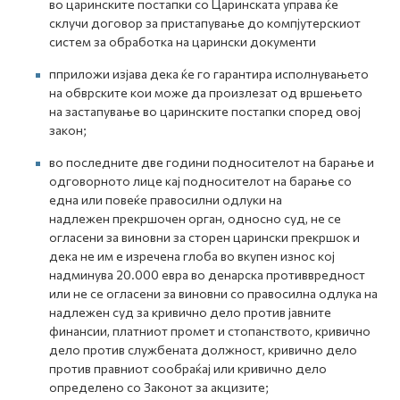
во царинските постапки со Царинската управа ќе
склучи договор за пристапување до компјутерскиот
систем за обработка на царински документи
пприложи изјава дека ќе го гарантира исполнувањето
на обврските кои може да произлезат од вршењето
на застапување во царинските постапки според овој
закон;
во последните две години подносителот на барање и
одговорното лице кај подносителот на барање со
една или повеќе правосилни одлуки на
надлежен прекршочен орган, односно суд, не се
огласени за виновни за сторен царински прекршок и
дека не им е изречена глоба во вкупен износ кој
надминува 20.000 евра во денарска противвредност
или не се огласени за виновни со правосилна одлука на
надлежен суд за кривично дело против јавните
финансии, платниот промет и стопанството, кривично
дело против службената должност, кривично дело
против правниот сообраќај или кривично дело
определено со Законот за акцизите;