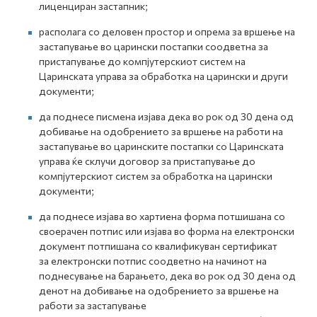
лиценциран застапник;
располага со деловен простор и опрема за вршење на
застапување во царински постапки соодветнa за
пристапување до компјутерскиот систем на
Царинската управа за обработка на царински и други
документи;
да поднесе писмена изјава дека во рок од 30 дена од
добивање на одобрението за вршење на работи на
застапување во царинските постапки со Царинската
управа ќе склучи договор за пристапување до
компјутерскиот систем за обработка на царински
документи;
да поднесе изјава во хартиена форма потшишана со
своерачен потпис или изјава во форма на електронски
документ потпишана со квалификуван сертификат
за електронски потпис соодветно на начинот на
поднесување на барањето, дека во рок од 30 дена од
денот на добивање на одобрението за вршење на
работи за застапување