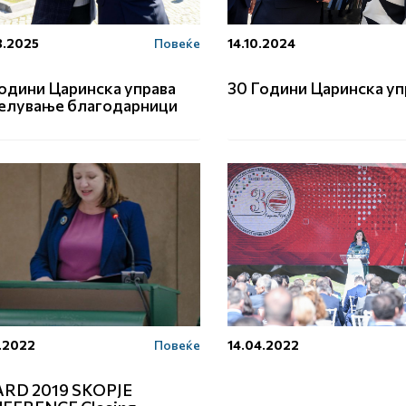
3.2025
Повеќе
14.10.2024
одини Царинска управа
30 Години Царинска уп
елување благодарници
.2022
Повеќе
14.04.2022
ARD 2019 SKOPJE