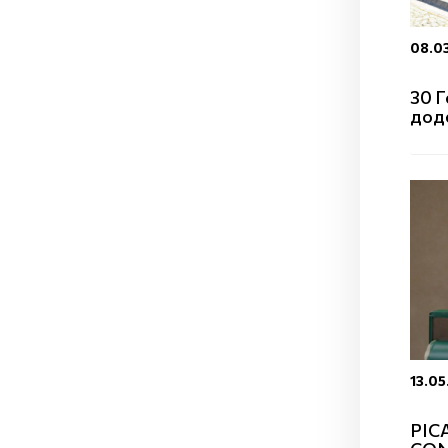
08.0
30 Г
дод
13.05
PIC