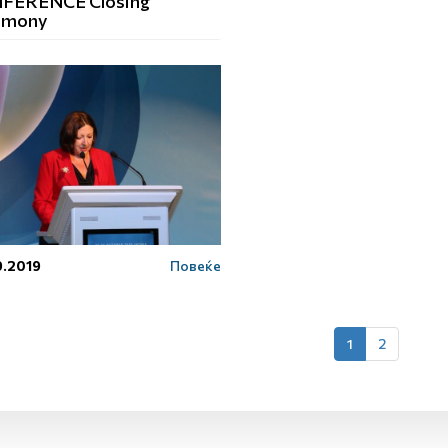
FERENCE Closing
emony
9.2019
Повеќе
1
2