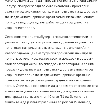
малопродажна цена да направат попис на затечени залихи
на тутунски производи во сите складови и простории
различни од акцизниот склад и да подготват и да достават
до надлежниот царински орган записник за извршениот
попис, не подоцна од пет работни дена од денот на
извршениот попис.
Секој овластен дистрибутер на производителот или на
увозникот на тутунски производи е должен на денот на
почетокот на примената на зголемената акциза и/или
малопродажна цена на тутунски производи да направи
попис на затечени залихи во своите складови и во други
свои простори како и во складови и простории на со нив
поврзани друштва и да подготви и достави записник од
извршениот попис до надлежниот царински орган, не
подоцна од пет работни дена од денот на извршениот
попис. Овие лица се должни да ја пресметаат зголемената
акциза на вкупната затечена залиха, да поднесат акцизна
декларација согласно член 10 став (3) од Законот за
акцизите и да ја платат разликата во рок од 15 дена од