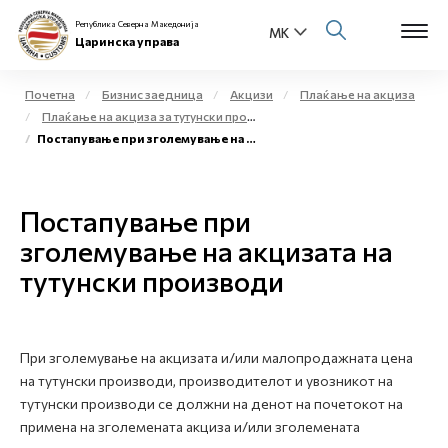
Република Северна Македонија
Царинска управа
Почетна
Бизнис заедница
Акцизи
Плаќање на акциза
Плаќање на акциза за тутунски производи
Open s
Постапување при зголемување на акцизата на тутунски производи
За нас
Open s
Физички лица
Постапување при
Open s
зголемување на акцизата на
Бизнис заедница
тутунски производи
Open s
Е-Царина
Open s
Медиа центар
При зголемување на акцизата и/или малопродажната цена
на тутунски производи, производителот и увозникот на
Контакт
тутунски производи се должни на денот на почетокот на
примена на зголемената акциза и/или зголемената
Е-Весник