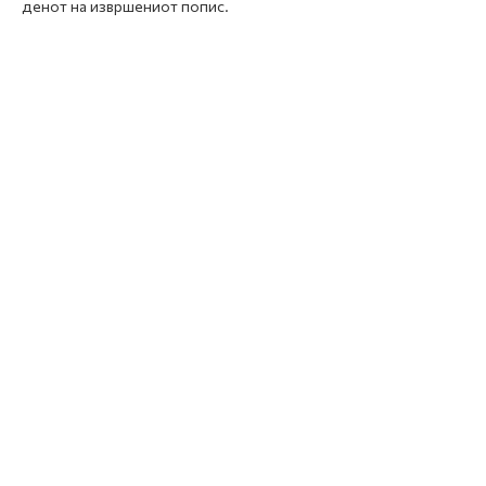
денот на извршениот попис.