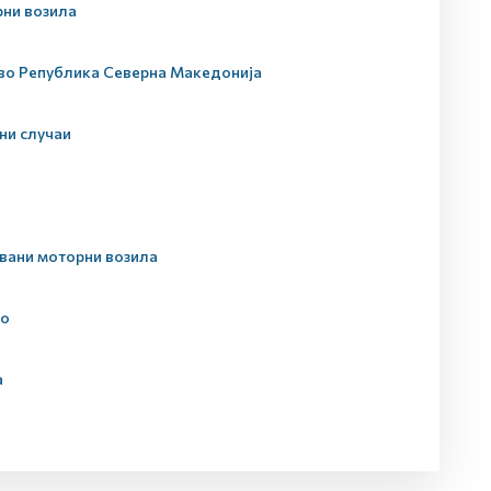
рни возила
 во Република Северна Македонија
ни случаи
увани моторни возила
ло
а