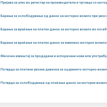
Пријава за упис во регистар на производители и трговци со мото
Барање за ослободување од данок на моторно возило при увоз
Барање за враќање на платен данок за моторно возило во посеб
Барање за враќање на платен данок за извезено моторно возило
Месечен извештај за продадени и испорачани нови или употреб
Потврда за платени увозни давачки за оцаринето моторно вози
Потврда за ослободување од плаќање данок на моторни возил