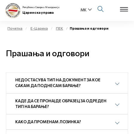
Република Северна Македонија
Царинска управа
Почетна
Е-Царина
ПЕК
Прашања и одговори
Open s
За нас
Прашања и одговори
Open s
Физички лица
Open s
Бизнис заедница
НЕДОСТАСУВА ТИП НА ДОКУМЕНТ ЗА КОЕ
Open s
САКАМ ДА ПОДНЕСАМ БАРАЊЕ?
Е-Царина
Open s
КАДЕ ДА СЕ ПРОНАЈДЕ ОБРАЗЕЦ ЗА ОДРЕДЕН
Медиа центар
ТИП НА БАРАЊЕ?
Контакт
КАКО ДА ПРОМЕНАМ ЛОЗИНКА?
Е-Весник