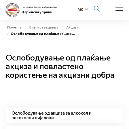
Република Северна Македонија
Царинска управа
Почетна
Бизнис заедница
Акцизи
Ослободување од плаќање акциза и повластено користење на акцизни добра
Open s
За нас
Open s
Ослободување од плаќање
Физички лица
акциза и повластено
Open s
Бизнис заедница
користење на акцизни добра
Open s
Е-Царина
Open s
Медиа центар
Ослободување од акциза за алкохол и
Контакт
алкохолни пијалоци
Е-Весник