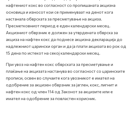
нафтениот кокс во согласност со пропишаната акцизна
основица и износот кои се применуваат на денот кога
настанала обврската за пресметување на акциза.
Пресметковниот период е еден календарски месец.
Акцизниот обврзник е должен за утврдената обврска за
акциза на нафтен кокс да поднесе акцизна декларација до
надлежниот царински орган и да ја плати акцизата во рок од
15 дена по истекот на секој календарски месец.
При увоз на нафтен кокс обврската за пресметување и
плаќање на акцизата настанува во согласност со царинските
прописи, освен во случаите кога увозникот е имател на
одобрение за акцизен обврзник за јаглен, кокс, лигнит и
нафтен кокс од член 114 од Законот за акцизите или е
имател на одобрение за повластен корисник.