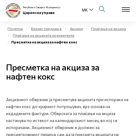
Република Северна Македонија
Царинска управа
Почетна
Бизнис заедница
Акцизи
Плаќање на акциза
Плаќање на акцизата за енергенти
Open s
Пресметка на акциза за нафтен кокс
За нас
Open s
Физички лица
Пресметка на акциза за
Open s
нафтен кокс
Бизнис заедница
Open s
Е-Царина
Акцизниот обврзник ја пресметува акцизата при испорака на
Open s
Медиа центар
нафтен кокс до крајниот потрошувач, врз основа на
издадените фактури. Обврската за плаќање на акциза
Контакт
настанува по истекот на календарскиот месец во кој се
испорачани. Акцизниот обврзник е должен за
пресметковниот период сам да ја пресмета акцизата на
Е-Весник