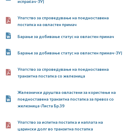
испраќач-ЗУЈ
Упатство за спроведување на поедноставена
постапка на овластен примач
Барање за добивање статус на овластен примач
Барање за добивање статус на овластен примач-ЗУЈ
Упатство за спроведување на поедноставена
транзитна постапка со железница
Железнички друштва овластени за користење на
поедноставена транзитна постапка за превоз со
железница-Листа Бр.39
Упатство за испитна постапка и наплата на
царински долг во транзитна постапка