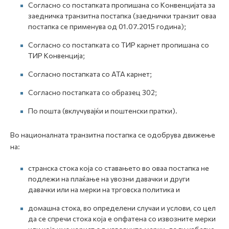
Согласно со постапката пропишана со Конвенцијата за
заедничка транзитна постапка (заеднички транзит оваа
постапка се применува од 01.07.2015 година);
Согласно со постапката со ТИР карнет пропишана со
ТИР Конвенција;
Согласно постапката со АТА карнет;
Согласно постапката со образец 302;
По пошта (вклучувајќи и поштенски пратки).
Во националната транзитна постапка се одобрува движење
на:
странска стока која со ставањето во оваа постапка не
подлежи на плаќање на увозни давачки и други
давачки или на мерки на трговска политика и
домашна стока, во определени случаи и услови, со цел
да се спречи стока која е опфатена со извозните мерки