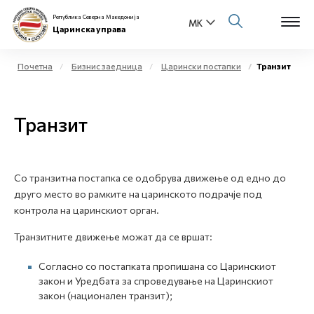
Република Северна Македонија
Царинска управа
Почетна
Бизнис заедница
Царински постапки
Транзит
Open s
За нас
Транзит
Open s
Физички лица
Open s
Бизнис заедница
Со транзитна постапка се одобрува движење од едно до
друго место во рамките на царинското подрачје под
Open s
Е-Царина
контрола на царинскиот орган.
Open s
Транзитните движење можат да се вршат:
Медиа центар
Согласно со постапката пропишана со Царинскиот
Контакт
закон и Уредбата за спроведување на Царинскиот
закон (национален транзит);
Е-Весник