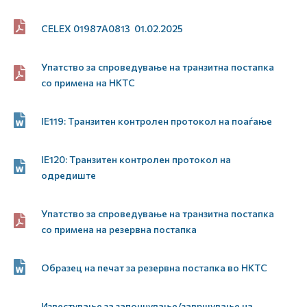
CELEX 01987A0813 01.02.2025
Упатство за спроведување на транзитна постапка
со примена на НКТС
IE119: Tранзитен контролен протокол на поаѓање
IE120: Tранзитен контролен протокол на
одредиште
Упатство за спроведување на транзитна постапка
со примена на резервна постапка
Образец на печат за резервна постапка во НКТС
Известување за започнување/завршување на