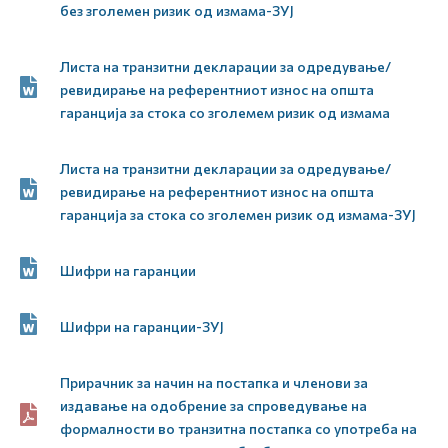
без зголемен ризик од измама-ЗУЈ
Листа на транзитни декларации за одредување/
ревидирање на референтниот износ на општа
гаранција за стока со зголемем ризик од измама
Листа на транзитни декларации за одредување/
ревидирање на референтниот износ на општа
гаранција за стока со зголемен ризик од измама-ЗУЈ
Шифри на гаранции
Шифри на гаранции-ЗУЈ
Прирачник за начин на постапка и членови за
издавање на одобрение за спроведување на
формалности во транзитна постапка со употреба на