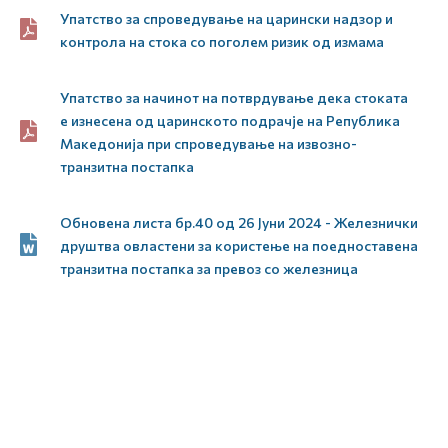
Упатство за спроведување на царински надзор и
контрола на стока со поголем ризик од измама
Упатство за начинот на потврдување дека стоката
е изнесена од царинското подрачје на Република
Македонија при спроведување на извозно-
транзитна постапка
Обновена листа бр.40 од 26 Јуни 2024 - Железнички
друштва овластени за користење на поедноставена
транзитна постапка за превоз со железница