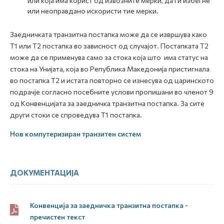
или која има корист од извозните мерки, да ги избегне
или неоправдано искористи тие мерки.
Заедничката транзитна постапка може да се извршува како
Т1 или Т2 постапка во зависност од случајот. Постапката Т2
може да се применува само за стока која што има статус на
стока на Унијата, која во Република Македонија пристигнала
во постапка Т2 и истата повторно се изнесува од царинското
подрачје согласно посебните услови пропишани во членот 9
од Конвенцијата за заедничка транзитна постапка. За сите
други стоки се спроведува Т1 постапка.
Нов компутеризиран транзитен систем
ДОКУМЕНТАЦИЈА
Конвенција за заедничка транзитна постапка -
пречистен текст