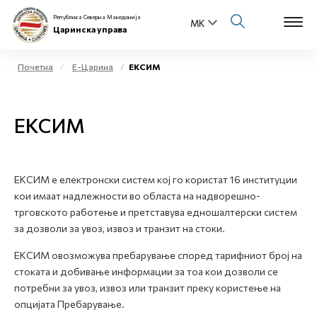
Република Северна Македонија
Царинска управа
Почетна
Е-Царина
ЕКСИМ
Open s
За нас
ЕКСИМ
Open s
Физички лица
Open s
Бизнис заедница
ЕКСИМ e електронски систем кој го користат 16 институции
кои имаат надлежности во областа на надворешно-
Open s
Е-Царина
трговското работење и претставува едношалтерски систем
за дозволи за увоз, извоз и транзит на стоки.
Open s
Медиа центар
ЕКСИМ овозможува пребарување според тарифниот број на
стоката и добивање информации за тоа кои дозволи се
Контакт
потребни за увоз, извоз или транзит преку користење на
опцијата Пребарување.
Е-Весник