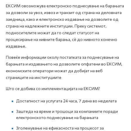
ЕКСИМ овозможува електронско поднесување на барањата
за дозволи за увоз, извоз и транзит од страна на деловната
заедница, како и електронско издавање на дозволите од
страна на надлежните институции. Преку системот,
подносителите можат да го следат статусот на
процесирање на нивните барања, сè до нивното конечно
издавање.
Повеќе информации околу постапката за поднесување на
барањата и издавањето на дозволите опфатени во ЕКСИМ,
економските оператори можат да добијат на веб
страниците на институциите
Што се добива со имплементацијата на ЕКСИМ?
Достапност на услугата 24 часа, 7 дена во неделата
Заштеда на време и трошоци за компаниите поради
електронското поднесување на барањата
Зголемување на ефикасноста на процесот за