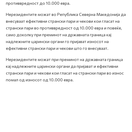
противвредност до 10.000 евра.
Нерезидентите можат во Република Северна Македонија да
внесуваат ефективни странски пари и чекови кои гласат на
странски пари во противвредност од 10.000 евра и повеќе,
само доколку при преминот на државната граница кај
надлежните царински органи го пријават износот на
ефективни странски пари и чекови што го внесуваат.
Нерезидентите можат при преминот на државната граница
кај надлежните царински органи да пријават и ефективни
странски пари и чекови кои гласат на странски пари во износ
помал од износот од 10.000 евра.