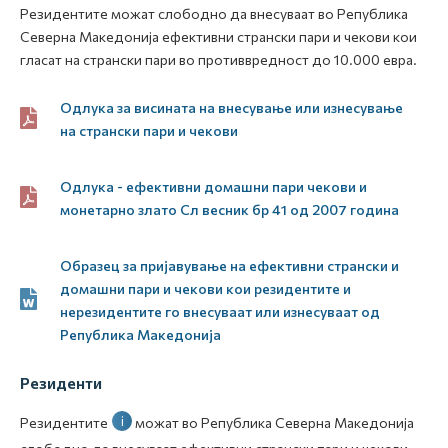
Резидентите можат слободно да внесуваат во Република
Северна Македонија ефективни странски пари и чекови кои
гласат на странски пари во противвредност до 10.000 евра.
Одлука за висината на внесување или изнесување
на странски пари и чекови
Одлука - ефективни домашни пари чекови и
монетарно злато Сл весник бр 41 од 2007 година
Образец за пријавување на ефективни странски и
домашни пари и чекови кои резидентите и
нерезидентите го внесуваат или изнесуваат од
Република Македонија
Резиденти
i
Резидентите
можат во Република Северна Македонија