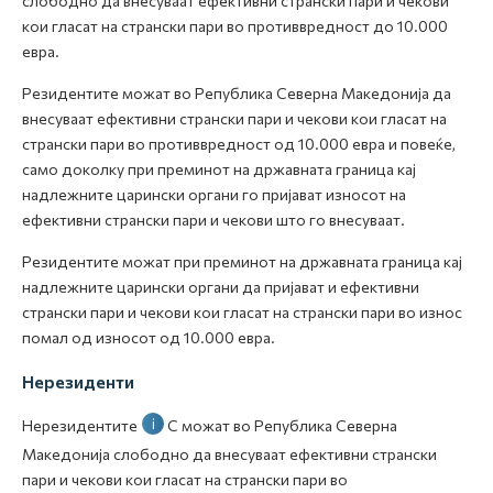
слободно да внесуваат ефективни странски пари и чекови
кои гласат на странски пари во противвредност до 10.000
евра.
Резидентите можат во Република Северна Македонија да
внесуваат ефективни странски пари и чекови кои гласат на
странски пари во противвредност од 10.000 евра и повеќе,
само доколку при преминот на државната граница кај
надлежните царински органи го пријават износот на
ефективни странски пари и чекови што го внесуваат.
Резидентите можат при преминот на државната граница кај
надлежните царински органи да пријават и ефективни
странски пари и чекови кои гласат на странски пари во износ
помал од износот од 10.000 евра.
Нерезиденти
i
Нерезидентите
С
можат во Република Северна
Македонија слободно да внесуваат ефективни странски
пари и чекови кои гласат на странски пари во