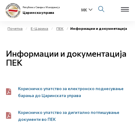
Република Северна Македонија
Царинска управа
Почетна
Е-Царина
ПЕК
Информации и докумнетација
Open s
За нас
Информации и документација
Open s
Физички лица
ПЕК
Open s
Бизнис заедница
Open s
Корисничко упатство за електронско поднесување
Е-Царина
барања до Царинската управа
Open s
Медиа центар
Корисничко упатство за дигитално потпишување
Контакт
документи во ПЕК
Е-Весник