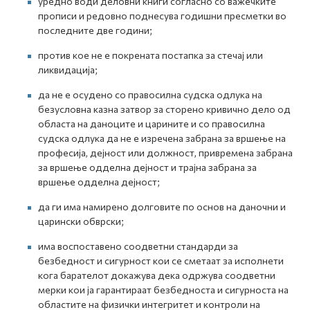
уредно води деловни книги согласно со важечките
прописи и редовно поднесува годишни пресметки во
последните две години;
против кое не е покрената постапка за стечај или
ликвидација;
да не е осудено со правосилна судска одлука на
безусловна казна затвор за сторено кривично дело од
областа на даноците и царините и со правосилна
судска одлука да не е изречена забрана за вршење на
професија, дејност или должност, привремена забрана
за вршење одделна дејност и трајна забрана за
вршење одделна дејност;
да ги има намирено долговите по основ на даночни и
царински обврски;
има воспоставено соодветни стандарди за
безбедност и сигурност кои се сметаат за исполнети
кога барателот докажува дека одржува соодветни
мерки кои ја гарантираат безбедноста и сигурноста на
областите на физички интегритет и контроли на