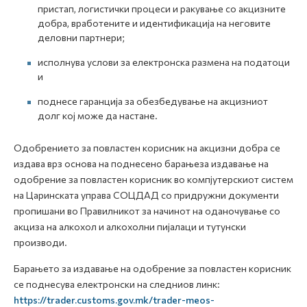
пристап, логистички процеси и ракување со акцизните
добра, вработените и идентификација на неговите
деловни партнери;
исполнува услови за електронска размена на податоци
и
поднесе гаранција за обезбедување на акцизниот
долг кој може да настане.
Одобрението за повластен корисник на акцизни добра се
издава врз основа на поднесено барањеза издавање на
одобрение за повластен корисник во компјутерскиот систем
на Царинската управа СОЦДАД со придружни документи
пропишани во Правилникот за начинот на оданочување со
акциза на алкохол и алкохолни пијалаци и тутунски
производи.
Барањето за издавање на одобрение за повластен корисник
се поднесува електронски на следниов линк:
https://trader.customs.gov.mk/trader-meos-