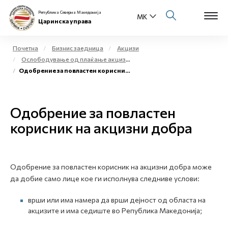
Република Северна Македонија
Царинска управа
Почетна
Бизнис заедница
Акцизи
Ослободување од плаќање акциза и повластено користење на акцизни добра
Open s
Одобрение за повластен корисник на акцизни добра
За нас
Open s
Физички лица
Одобрение за повластен
Open s
корисник на акцизни добра
Бизнис заедница
Open s
Е-Царина
Одобрение за повластен корисник на акцизни добра може
Open s
Медиа центар
да добие само лице кое ги исполнува следниве услови:
врши или има намера да врши дејност од областа на
Контакт
акцизите и има седиште во Република Македонија;
Е-Весник