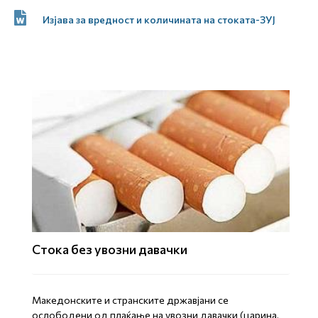
Изјава за вредност и количината на стоката-ЗУЈ
Стока без увозни давачки
Mакедонските и странските државјани се
ослободени од плаќање на увозни давачки (царина,