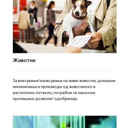
Животни
За внесување/изнесување на живи животни, домашни
миленичиња и производи од животинско и
растително потекло, потребни се законски
пропишани дозволи/ одобренија.