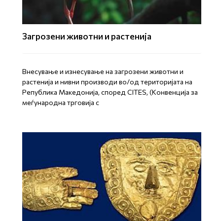
Загрозени животни и растенија
Внесување и изнесување на загрозени животни и
растенија и нивни производи во/од територијата на
Република Mакедонија, според CITES, (Конвенција за
меѓународна трговија с