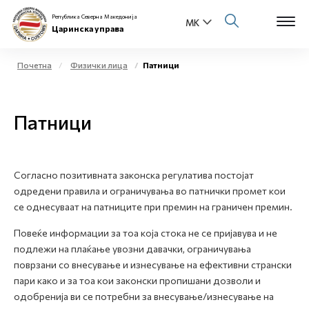
Република Северна Македонија
Царинска управа
Почетна
Физички лица
Патници
Open s
За нас
Патници
Open s
Физички лица
Open s
Бизнис заедница
Согласно позитивната законска регулатива постојат
одредени правила и ограничувања во патнички промет кои
Open s
Е-Царина
се однесуваат на патниците при премин на граничен премин.
Open s
Повеќе информации за тоа која стока не се пријавува и не
Медиа центар
подлежи на плаќање увозни давачки, ограничувања
поврзани со внесување и изнесување на ефективни странски
Контакт
пари како и за тоа кои законски пропишани дозволи и
одобренија ви се потребни за внесување/изнесување на
Е-Весник