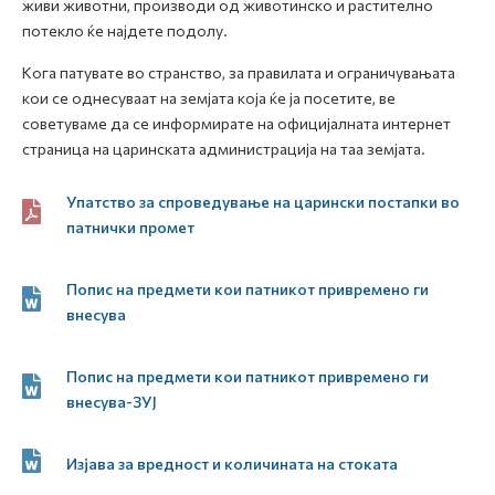
живи животни, производи од животинско и растително
потекло ќе најдете подолу.
Кога патувате во странство, за правилата и ограничувањата
кои се однесуваат на земјата која ќе ја посетите, ве
советуваме да се информирате на официјалната интернет
страница на царинската администрација на таа земјата.
Упатство за спроведување на царински постапки во
патнички промет
Попис на предмети кои патникот привремено ги
внесува
Попис на предмети кои патникот привремено ги
внесува-ЗУЈ
Изјава за вредност и количината на стоката