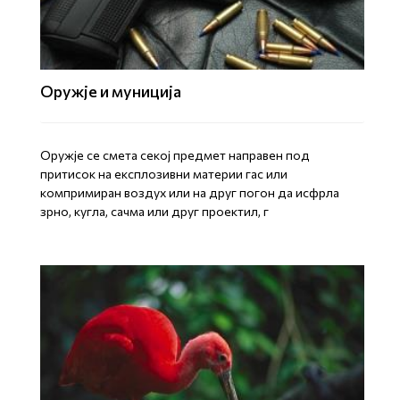
Оружје и муниција
Оружје се смета секој предмет направен под
притисок на експлозивни материи гас или
компримиран воздух или на друг погон да исфрла
зрно, кугла, сачма или друг проектил, г