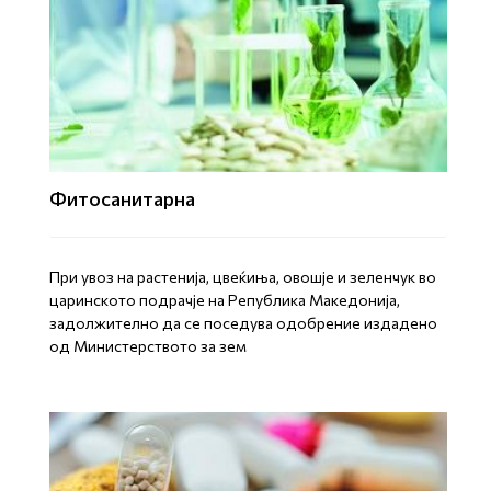
Фитосанитарна
При увоз на растенија, цвеќиња, овошје и зеленчук во
царинското подрачје на Република Македонија,
задолжително да се поседува одобрение издадено
од Министерството за зем