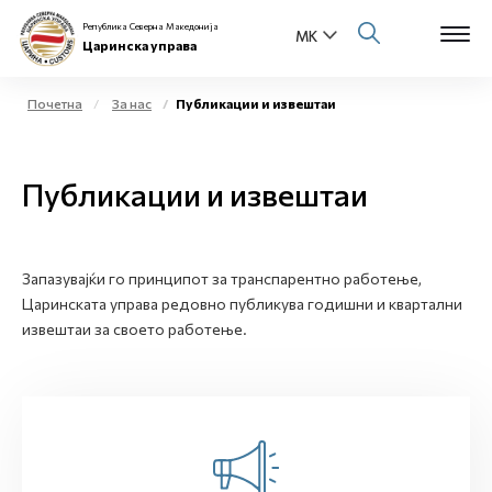
Република Северна Македонија
Царинска управа
Почетна
За нас
Публикации и извештаи
Open s
За нас
Публикации и извештаи
Open s
Физички лица
Open s
Бизнис заедница
Запазувајќи го принципот за транспарентно работење,
Царинската управа редовно публикува годишни и квартални
Open s
Е-Царина
извештаи за своето работење.
Open s
Медиа центар
Контакт
Е-Весник