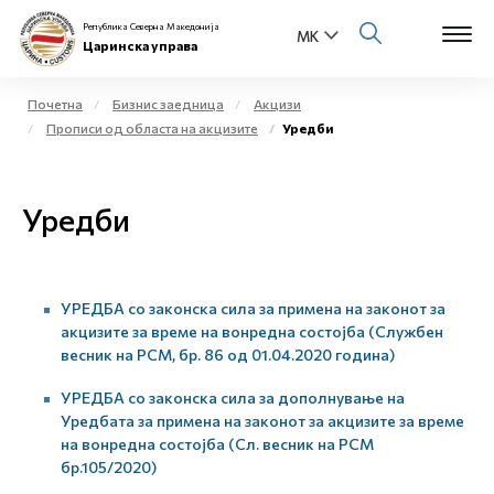
Република Северна Македонија
Царинска управа
Почетна
Бизнис заедница
Акцизи
Прописи од областа на акцизите
Уредби
Open s
За нас
Open s
Уредби
Физички лица
Open s
Бизнис заедница
УРЕДБА со законска сила за примена на законот за
Open s
Е-Царина
акцизите за време на вонредна состојба (Службен
весник на РСМ, бр. 86 од 01.04.2020 година)
Open s
Медиа центар
УРЕДБА со законска сила за дополнување на
Уредбата за примена на законот за акцизите за време
Контакт
на вонредна состојба (Сл. весник на РСМ
бр.105/2020)
Е-Весник