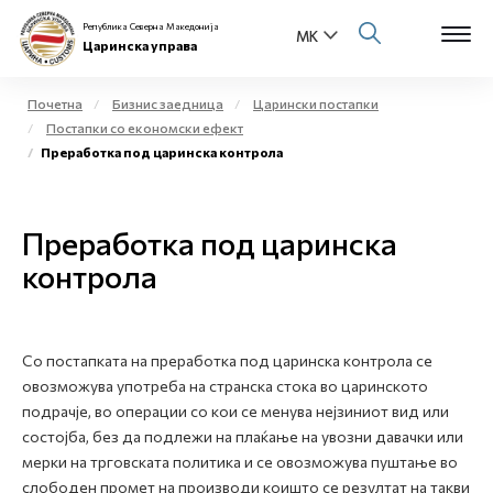
Република Северна Македонија
Царинска управа
Почетна
Бизнис заедница
Царински постапки
Постапки со економски ефект
Open s
Преработка под царинска контрола
За нас
Open s
Физички лица
Преработка под царинска
Open s
контрола
Бизнис заедница
Open s
Е-Царина
Со постапката на преработка под царинска контрола се
Open s
Медиа центар
овозможува употреба на странска стока во царинското
подрачје, во операции со кои се менува нејзиниот вид или
Контакт
состојба, без да подлежи на плаќање на увозни давачки или
мерки на трговската политика и се овозможува пуштање во
слободен промет на производи коишто се резултат на такви
Е-Весник