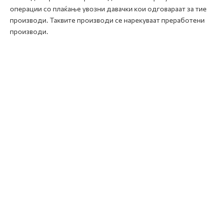
операции со плаќање увозни давачки кои одговараат за тие
производи. Таквите производи се нарекуваат преработени
производи.