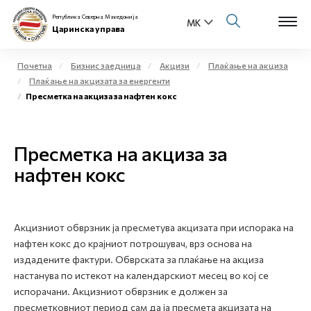
Република Северна Македонија
Царинска управа
Почетна
Бизнис заедница
Акцизи
Плаќање на акциза
Плаќање на акцизата за енергенти
Open s
Пресметка на акциза за нафтен кокс
За нас
Open s
Физички лица
Пресметка на акциза за
Open s
нафтен кокс
Бизнис заедница
Open s
Е-Царина
Акцизниот обврзник ја пресметува акцизата при испорака на
Open s
Медиа центар
нафтен кокс до крајниот потрошувач, врз основа на
издадените фактури. Обврската за плаќање на акциза
Контакт
настанува по истекот на календарскиот месец во кој се
испорачани. Акцизниот обврзник е должен за
пресметковниот период сам да ја пресмета акцизата на
Е-Весник