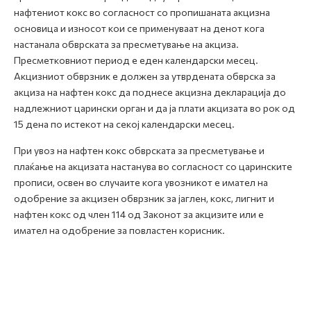
нафтениот кокс во согласност со пропишаната акцизна
основица и износот кои се применуваат на денот кога
настанала обврската за пресметување на акциза.
Пресметковниот период е еден календарски месец.
Акцизниот обврзник е должен за утврдената обврска за
акциза на нафтен кокс да поднесе акцизна декларација до
надлежниот царински орган и да ја плати акцизата во рок од
15 дена по истекот на секој календарски месец.
При увоз на нафтен кокс обврската за пресметување и
плаќање на акцизата настанува во согласност со царинските
прописи, освен во случаите кога увозникот е имател на
одобрение за акцизен обврзник за јаглен, кокс, лигнит и
нафтен кокс од член 114 од Законот за акцизите или е
имател на одобрение за повластен корисник.