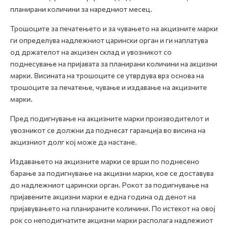
планирани количини за наредниот месец.
Трошоците за печатењето и за чувањето на акцизните марки
ги определува надлежниот царински орган и ги наплатува
од држателот на акцизен склад и увозникот со
поднесување на пријавата за планирани количини на акцизни
марки. Висината на трошоците се утврдува врз основа на
трошоците за печатење, чување и издавање на акцизните
марки.
Пред подигнување на акцизните марки производителот и
увозникот се должни да поднесат гаранција во висина на
акцизниот долг кој може да настане.
Издавањето на акцизните марки се врши по поднесено
барање за подигнување на акцизни марки, кое се доставува
до надлежниот царински орган. Рокот за подигнување на
пријавените акцизни марки е една година од денот на
пријавувањето на планираните количини. По истекот на овој
рок со неподигнатите акцизни марки располага надлежиот