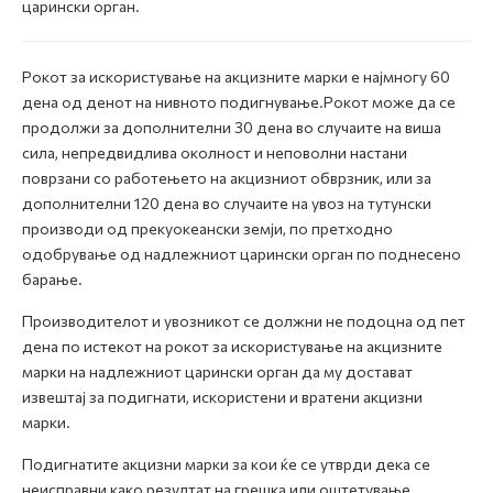
царински орган.
Рокот за искористување на акцизните марки е најмногу 60
дена од денот на нивното подигнување.Рокот може да се
продолжи за дополнителни 30 дена во случаите на виша
сила, непредвидлива околност и неповолни настани
поврзани со работењето на акцизниот обврзник, или за
дополнителни 120 дена во случаите на увоз на тутунски
производи од прекуокеански земји, по претходно
одобрување од надлежниот царински орган по поднесено
барање.
Производителот и увозникот се должни не подоцна од пет
дена по истекот на рокот за искористување на акцизните
марки на надлежниот царински орган да му достават
извештај за подигнати, искористени и вратени акцизни
марки.
Подигнатите акцизни марки за кои ќе се утврди дека се
неисправни како резултат на грешка или оштетување