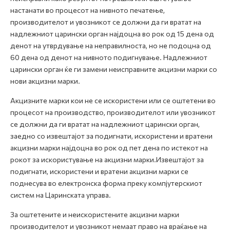
настанати во процесот на нивното печатење,
производителот и увозникот се должни да ги вратат на
надлежниот царински орган најдоцна во рок од 15 дена од
денот на утврдување на неправилноста, но не подоцна од
60 дена од денот на нивното подигнување. Надлежниот
царински орган ќе ги замени неисправните акцизни марки со
нови акцизни марки.
Акцизните марки кои не се искористени или се оштетени во
процесот на производство, производителот или увозникот
се должни да ги вратат на надлежниот царински орган,
заедно со извештајот за подигнати, искористени и вратени
акцизни марки најдоцна во рок од пет дена по истекот на
рокот за искористување на акцизни марки.Извештајот за
подигнати, искористени и вратени акцизни марки се
поднесува во електронска форма преку компјутерскиот
систем на Царинската управа.
За оштетените и неискористените акцизни марки
производителот и увозникот немаат право на враќање на