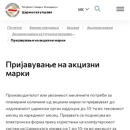
Република Северна Македонија
Царинска управа
Почетна
Бизнис заедница
Акцизи
Акцизни марки
Акцизни марки за тутунски производи
Open s
Пријавување на акцизни марки
За нас
Open s
Физички лица
Пријавување на акцизни
Open s
марки
Бизнис заедница
Open s
Е-Царина
Производителот или увозникот месечните потреби за
Open s
Медиа центар
планирани количини од акцизни марки ги пријавуваат до
надлежниот царински орган најдоцна до 10-ти во тековниот
Контакт
месец за наредниот месец. Пријавата се поднесува во
електронска форма преку користење на компјутерскиот
систем на Царинската управа од 1 до 10-ти во месецот за
Е-Весник