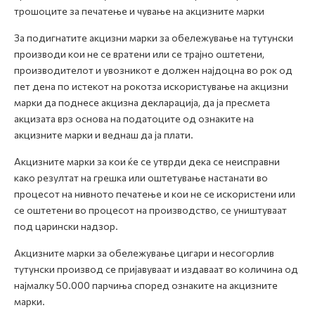
трошоците за печатење и чување на акцизните марки
За подигнатите акцизни марки за обележување на тутунски
производи кои не се вратени или се трајно оштетени,
производителот и увозникот е должен најдоцна во рок од
пет дена по истекот на рокотза искористување на акцизни
марки да поднесе акцизна декларација, да ја пресмета
акцизата врз основа на податоците од ознаките на
акцизните марки и веднаш да ја плати.
Акцизните марки за кои ќе се утврди дека се неисправни
како резултат на грешка или оштетување настанати во
процесот на нивното печатење и кои не се искористени или
се оштетени во процесот на производство, се уништуваат
под царински надзор.
Акцизните марки за обележување цигари и несогорлив
тутунски производ се пријавуваат и издаваат во количина од
најмалку 50.000 парчиња според ознаките на акцизните
марки.