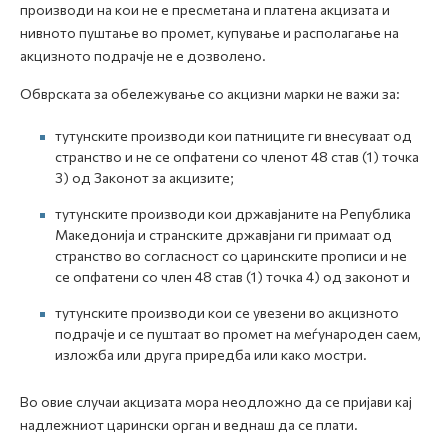
производи на кои не е пресметана и платена акцизата и
нивното пуштање во промет, купување и располагање на
акцизното подрачје не е дозволено.
Обврската за обележување со акцизни марки не важи за:
тутунските производи кои патниците ги внесуваат од
странство и не се опфатени со членот 48 став (1) точка
3) од Законот за акцизите;
тутунските производи кои државјаните на Република
Македонија и странските државјани ги примаат од
странство во согласност со царинските прописи и не
се опфатени со член 48 став (1) точка 4) од законот и
тутунските производи кои се увезени во акцизното
подрачје и се пуштаат во промет на меѓународен саем,
изложба или друга приредба или како мостри.
Во овие случаи акцизата мора неодложно да се пријави кај
надлежниот царински орган и веднаш да се плати.