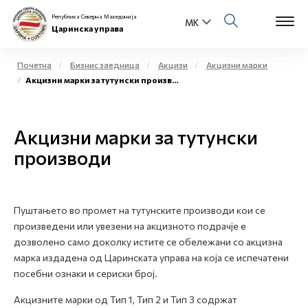
Република Северна Македонија
Царинска управа
Почетна
Бизнис заедница
Акцизи
Акцизни марки
Акцизни марки за тутунски производи
Open s
За нас
Open s
Акцизни марки за тутунски
Физички лица
производи
Open s
Бизнис заедница
Open s
Е-Царина
Пуштањето во промет на тутунските производи кои се
произведени или увезени на акцизното подрачје е
Open s
Медиа центар
дозволено само доколку истите се обележани со акцизна
марка издадена од Царинската управа на која се испечатени
Контакт
посебни ознаки и сериски број.
Акцизните марки од Тип 1, Тип 2 и Тип 3 содржат
Е-Весник