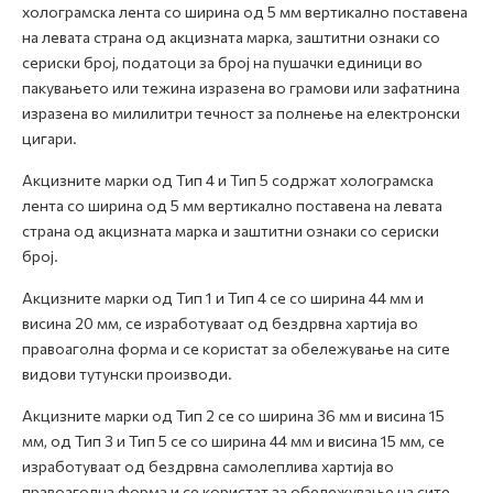
холограмска лента со ширина од 5 мм вертикално поставена
на левата страна од акцизната марка, заштитни ознаки со
сериски број, податоци за број на пушачки единици во
пакувањето или тежина изразена во грамови или зафатнина
изразена во милилитри течност за полнење на електронски
цигари.
Акцизните марки од Тип 4 и Тип 5 содржат холограмска
лента со ширина од 5 мм вертикално поставена на левата
страна од акцизната марка и заштитни ознаки со сериски
број.
Акцизните марки од Тип 1 и Тип 4 се со ширина 44 мм и
висина 20 мм, се изработуваат од бездрвна хартија во
правоаголна форма и се користат за обележување на сите
видови тутунски производи.
Акцизните марки од Тип 2 се со ширина 36 мм и висина 15
мм, од Тип 3 и Тип 5 се со ширина 44 мм и висина 15 мм, се
изработуваат од бездрвна самолеплива хартија во
правоаголна форма и се користат за обележување на сите