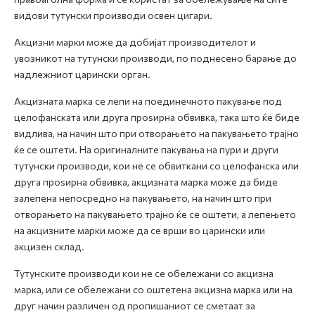
видови тутунски производи освен цигари.
Акцизни марки може да добијат производителот и
увозникот на тутунски производи, по поднесено барање до
надлежниот царински орган.
Акцизната марка се лепи на поединечното пакување под
целофанската или друга проѕирна обвивка, така што ќе биде
видлива, на начин што при отворањето на пакувањето трајно
ќе се оштети. На оригиналните пакувања на пури и други
тутунски производи, кои не се обвиткани со целофанска или
друга проѕирна обвивка, акцизната марка може да биде
залепена непосредно на пакувањето, на начин што при
отворањето на пакувањето трајно ќе се оштети, а лепењето
на акцизните марки може да се врши во царински или
акцизен склад.
Тутунските производи кои не се обележани со акцизна
марка, или се обележани со оштетена акцизна марка или на
друг начин различен од пропишаниот се сметаат за