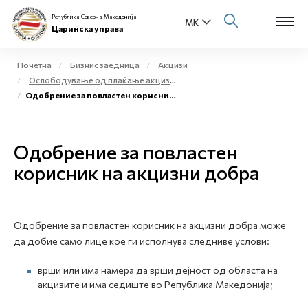
Република Северна Македонија
Царинска управа
Почетна
Бизнис заедница
Акцизи
Ослободување од плаќање акциза и повластено користење на акцизни добра
Open s
Одобрение за повластен корисник на акцизни добра
За нас
Open s
Физички лица
Одобрение за повластен
Open s
корисник на акцизни добра
Бизнис заедница
Open s
Е-Царина
Одобрение за повластен корисник на акцизни добра може
Open s
Медиа центар
да добие само лице кое ги исполнува следниве услови:
врши или има намера да врши дејност од областа на
Контакт
акцизите и има седиште во Република Македонија;
Е-Весник