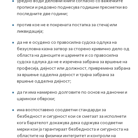
уредно води деловни книги согласно со важечките
прописи и редовно поднесува годишни пресметки во
последните две години;
против кое не е покрената постапка за стечај или
ликвидација;
да не е осудено со правосилна судска одлука на
безусловна казна затвор за сторено кривично дело од
областа на даноците и царините и со правосилна
судска одлука да не е изречена забрана за вршење на
професија, дејност или должност, привремена забрана
за вршење одделна дејност и трајна забрана за
вршење одделна дејност;
да ги има намирено долговите по основ на даночни и
царински обврски;
има воспоставено соодветни стандарди за
безбедност и сигурност кои се сметаат за исполнети
кога барателот докажува дека одржува соодветни
мерки кои ја гарантираат безбедноста и сигурноста на
областите на физички интегритет и контроли на