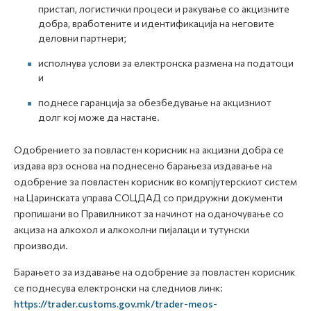
пристап, логистички процеси и ракување со акцизните
добра, вработените и идентификација на неговите
деловни партнери;
исполнува услови за електронска размена на податоци
и
поднесе гаранција за обезбедување на акцизниот
долг кој може да настане.
Одобрението за повластен корисник на акцизни добра се
издава врз основа на поднесено барањеза издавање на
одобрение за повластен корисник во компјутерскиот систем
на Царинската управа СОЦДАД со придружни документи
пропишани во Правилникот за начинот на оданочување со
акциза на алкохол и алкохолни пијалаци и тутунски
производи.
Барањето за издавање на одобрение за повластен корисник
се поднесува електронски на следниов линк:
https://trader.customs.gov.mk/trader-meos-