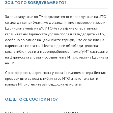
ЗОШТО ГО ВОВЕДУВАМЕ ИТО?
За пристапување во ЕУ задолжително е воведување на ИТО
со цел да се приближиме до заедничкиот eвропски пазар и
Царинската унија на ЕУ. ИТО ќе го зајакне оперативниот
капацитет на Царинската управа според стандардите на ЕУ,
особено во однос на царинските тарифи, што се основа на
царинските постапки. Целта е да се обезбеди целосна
компатибилност и интероперабилност помеѓу ИТ системите
на Царинската управа и соодветните ИТ системи на Царината
на ЕУ.
Со овој проект, Царинската управа ќе имплементира бизнис
процеси што се компатибилни со ИТО и исто така ќе ги
воведе ИТ системите за поддршка на истите.
ОД ШТО СЕ СОСТОИ ИТО?