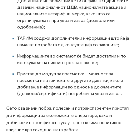
Достапните информации ќе ги опфаќаат: царинските
давачки, националниот ДДВ, националната акциза и
националните нетарифни мерки, како што се
ограничувањата при увоз и извоз (дозволи или
одобренија);
ТАРИМ содржи дополнителни информации што ќе ја
намалат потребата од консултација со законите;
Информациите во системот ќе бидат достапни и по
истекување на нивниот рок на важење;
Пристап до модул за пресметки – можност за
пресметка на царинските и другите давачки, како и
добивање информации во однос на документите
(дозволи/сертификати) потребни за увоз и извоз.
Сето ова значи побрз, полесен и потранспарентен пристап
до информации за економските оператори, како и
добивање на поефикасна услуга, што ќе има позитивно
влијание врз секојдневната работа.