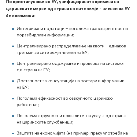
По пристапување во ЕУ, унифицираната примена на
царинските мерки од страна на сите земји - членки на ЕУ
ќе овозможи:
Интегрирани податоци – поголема транспарентност и
поразбирливи информации;
Централизирано распределување на квоти – еднаков
третман за сите земји членки на ЕУ;
Централизирано одржување и проверка на системот
од страна на ЕУ;
Достапност за консултација на постари информации
на ЕУ;
Поголема ефикасност во севкупното царинско
работење;
Поголема стручност и поквалитетна услуга од страна
на царинските службеници;
Заштита на економијата (на пример, преку употреба на