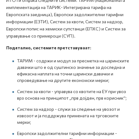
ИТО ги опфаќа следните системи: ТАРИМ (националната
имплементација на ТАРИК- Интегрирана тарифа на
Европската заедница), Европски задолжителни тарифни
информации (ЕЗТИ), Систем за квоти, Систем за надзор,
Европски попис на хемиски супстанци (ЕПХС) и Систем за
управување со примероци (СУП).
Подетално, системите претставуваат:
ТАРИМ - содржи и модул за пресметка на царинските
давачки што е од суштинско значење за доследна и
ефикасна наплата на точни царински давачки и
спроведување на другите економски мерки;
Систем за квоти - управува со квотите на ЕУ при увоз
врз основа на принципот „прв дојден, прв корисник“;
Систем за надзор - служи за следење на увозот и
извозот и ја поддржува примената на трговските
мерки;
Европски задолжителни тарифни информации -