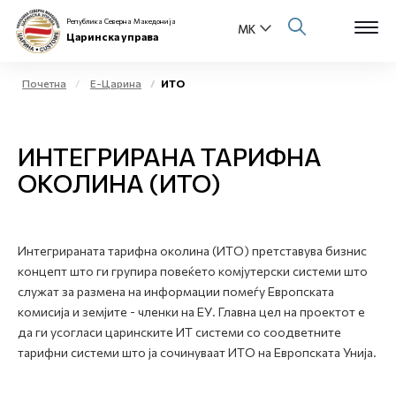
Република Северна Македонија
Царинска управа
Почетна
Е-Царина
ИТО
Open s
За нас
ИНТЕГРИРАНА ТАРИФНА
Open s
Физички лица
ОКОЛИНА (ИТО)
Open s
Бизнис заедница
Open s
Интегрираната тарифна околина (ИТО) претставува бизнис
Е-Царина
концепт што ги групира повеќето комјутерски системи што
служат за размена на информации помеѓу Европската
Open s
Медиа центар
комисија и земјите - членки на ЕУ. Главна цел на проектот е
да ги усогласи царинските ИТ системи со соодветните
Контакт
тарифни системи што ја сочинуваат ИТО на Европската Унија.
Е-Весник