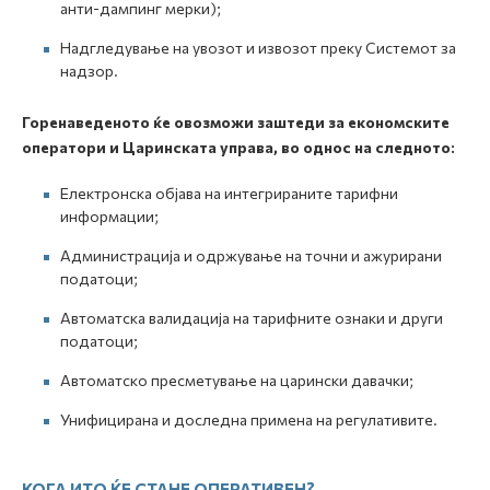
анти-дампинг мерки);
Надгледување на увозот и извозот преку Системот за
надзор.
Горенаведеното ќе овозможи заштеди за економските
оператори и Царинската управа, во однос на следното:
Електронска објава на интегрираните тарифни
информации;
Администрација и одржување на точни и ажурирани
податоци;
Автоматска валидација на тарифните ознаки и други
податоци;
Автоматско пресметување на царински давачки;
Унифицирана и доследна примена на регулативите.
КОГА ИТО ЌЕ СТАНЕ ОПЕРАТИВЕН?