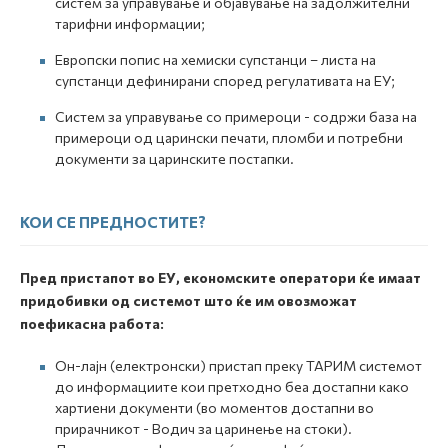
систем за управување и објавување на задолжителни
тарифни информации;
Европски попис на хемиски супстанци – листа на
супстанци дефинирани според регулативата на ЕУ;
Систем за управување со примероци - содржи база на
примероци од царински печати, пломби и потребни
документи за царинските постапки.
КОИ СЕ ПРЕДНОСТИТЕ?
Пред пристапот во ЕУ, економските оператори ќе имаат
придобивки од системот што ќе им овозможат
поефикасна работа:
Он-лајн (електронски) пристап преку ТАРИМ системот
до информациите кои претходно беа достапни како
хартиени документи (во моментов достапни во
прирачникот - Водич за царинење на стоки).