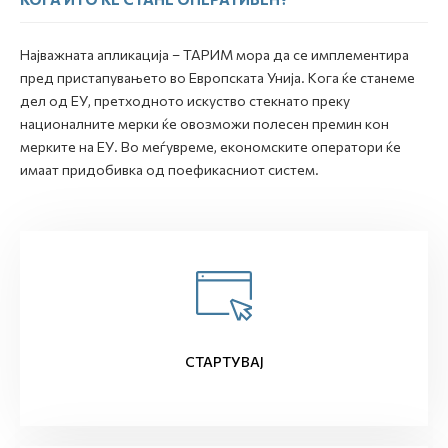
Најважната апликација – ТАРИМ мора да се имплементира
пред пристапувањето во Европската Унија. Кога ќе станеме
дел од ЕУ, претходното искуство стекнато преку
националните мерки ќе овозможи полесен премин кон
мерките на ЕУ. Во меѓувреме, економските оператори ќе
имаат придобивка од поефикасниот систем.
СТАРТУВАЈ