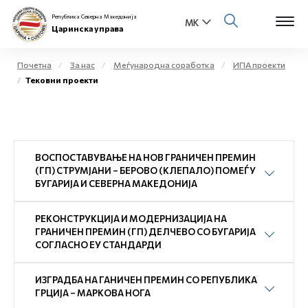
Република Северна Македонија
Царинска управа
Почетна
За нас
Меѓународна соработка
ИПА проекти
Тековни проекти
Open s
За нас
Open s
Физички лица
ВОСПОСТАВУВАЊЕ НА НОВ ГРАНИЧЕН ПРЕМИН
Open s
Бизнис заедница
(ГП) СТРУМЈАНИ – БЕРОВО (КЛЕПАЛО) ПОМЕЃУ
БУГАРИЈА И СЕВЕРНА МАКЕДОНИЈА
Open s
Е-Царина
РЕКОНСТРУКЦИЈА И МОДЕРНИЗАЦИЈА НА
Open s
ГРАНИЧЕН ПРЕМИН (ГП) ДЕЛЧЕВО СО БУГАРИЈА
Медиа центар
СОГЛАСНО ЕУ СТАНДАРДИ
Контакт
ИЗГРАДБА НА ГАНИЧЕН ПРЕМИН СО РЕПУБЛИКА
ГРЦИЈА – МАРКОВА НОГА
Е-Весник