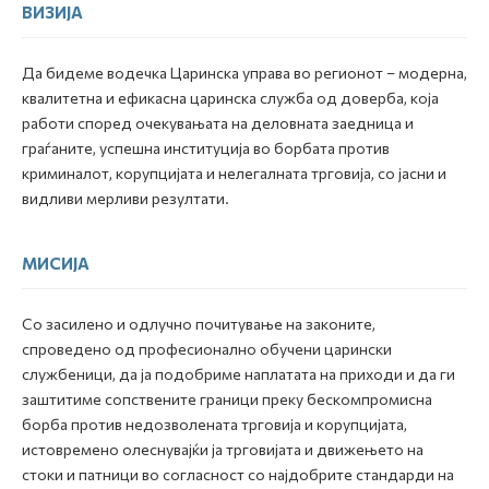
ВИЗИЈА
Да бидеме водечка Царинска управа во регионот – модерна,
квалитетна и ефикасна царинска служба од доверба, која
работи според очекувањата на деловната заедница и
граѓаните, успешна институција во борбата против
криминалот, корупцијата и нелегалната трговија, со јасни и
видливи мерливи резултати.
МИСИЈА
Со засилено и одлучно почитување на законите,
спроведено од професионално обучени царински
службеници, да ја подобриме наплатата на приходи и да ги
заштитиме сопствените граници преку бескомпромисна
борба против недозволената трговија и корупцијата,
истовремено олеснувајќи ја трговијата и движењето на
стоки и патници во согласност со најдобрите стандарди на