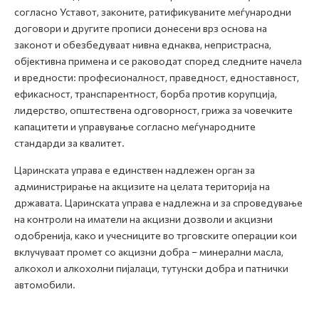
согласно Уставот, законите, ратификуваните меѓународни
договори и другите прописи донесени врз основа на
законот и обезбедуваат нивна еднаква, непристрасна,
објективна примена и се раководат според следните начела
и вредности: професионалност, праведност, едноставност,
ефикасност, транспарентност, борба против корупција,
лидерство, општествена одговорност, грижа за човечките
капацитети и управување согласно меѓународните
стандарди за квалитет.
Царинската управа е единствен надлежен орган за
администрирање на акцизите на целата територија на
државата. Царинската управа е надлежна и за спроведување
на контроли на иматели на акцизни дозволи и акцизни
одобренија, како и учесниците во трговските операции кои
вклучуваат промет со акцизни добра – минерални масла,
алкохол и алкохолни пијалаци, тутунски добра и патнички
автомобили.