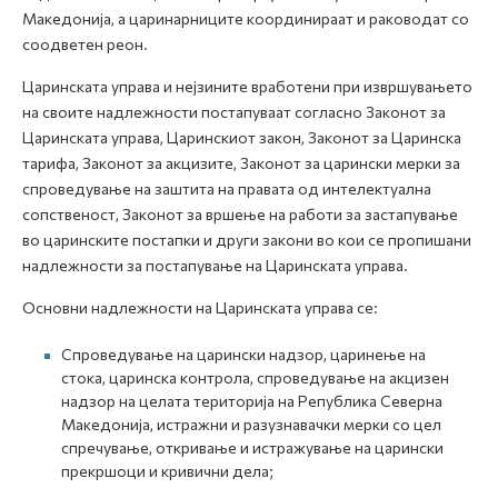
Македонија, а царинарниците координираат и раководат со
соодветен реон.
Царинската управа и нејзините вработени при извршувањето
на своите надлежности постапуваат согласно Законот за
Царинската управа, Царинскиот закон, Законот за Царинска
тарифа, Законот за акцизите, Законот за царински мерки за
спроведување на заштита на правата од интелектуална
сопственост, Законот за вршење на работи за застапување
во царинските постапки и други закони во кои се пропишани
надлежности за постапување на Царинската управа.
Основни надлежности на Царинската управа се:
Спроведување на царински надзор, царинење на
стока, царинска контрола, спроведување на акцизен
надзор на целата територија на Република Северна
Македонија, истражни и разузнавачки мерки со цел
спречување, откривање и истражување на царински
прекршоци и кривични дела;