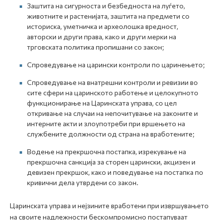
Заштита на сигурноста и безбедноста на луѓето,
животните и растенијата, заштита на предмети со
историска, уметничка и археолошка вредност,
авторски и други права, како и други мерки на
трговската политика пропишани со закон;
Спроведување на царински контроли по царинењето;
Спроведување на внатрешни контроли и ревизии во
сите сфери на царинското работење и целокупното
функционирање на Царинската управа, со цел
откривање на случаи на непочитување на законите и
интерните акти и злоупотреби при вршењето на
службените должности од страна на вработените;
Водење на прекршочна постапка, изрекување на
прекршочна санкција за сторен царински, акцизен и
девизен прекршок, како и поведување на постапка по
кривични дела утврдени со закон.
Царинската управа и нејзините вработени при извршувањето
на своите надлежности бескомпромисно постапуваат