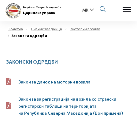
Република Северна Македонија
Царинска управа
Почетна
Бизнис заедница
Моторни возила
Законски одредби
Open s
За нас
Open s
Физички лица
ЗАКОНСКИ ОДРЕДБИ
Open s
Бизнис заедница
Закон за данок на моторни возила
Open s
Е-Царина
Закон за за регистрација на возила со странски
Open s
Медиа центар
регистарски таблици на територијата
на
Р
епублика
С
еверна
М
акедонија (Вон примена)
Контакт
Е-Весник