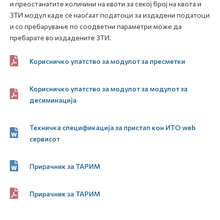
и преостанатите количини на квоти за секој број на квота и
ЗТИ модул каде се наоѓаат податоци за издадени податоци
и со пребарување по соодветни параметри може да
пребарате во издадените ЗТИ.
Корисничко упатство за модулот за пресметки
Корисничко упатство за модулот за модулот за
десиминација
Техничка спецификација за пристап кон ИТО web
сервисот
Прирачник за ТАРИМ
Прирачник за ТАРИМ