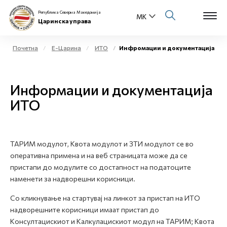
Република Северна Македонија
Царинска управа
Почетна
Е-Царина
ИТО
Инфромации и документација
Open s
За нас
Информации и документација
Open s
Физички лица
ИТО
Open s
Бизнис заедница
Open s
ТАРИМ модулот, Квота модулот и ЗТИ модулот се во
Е-Царина
оперативна примена и на веб страницата може да се
пристапи до модулите со достапност на податоците
Open s
Медиа центар
наменети за надворешни корисници.
Со кликнување на стартувај на линкот за пристап на ИТО
Контакт
надворешните корисници имаат пристап до
Kонсултацискиот и Kалкулацискиот модул на ТАРИМ; Kвота
Е-Весник