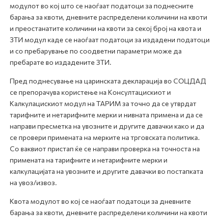
модулот во кој што се наоѓаат податоци за поднесните
барања за квоти, дневните распределени количини на квоти
и преостанатите количини на квоти за секој број на квота и
ЗТИ модул каде се наоѓаат податоци за издадени податоци
и со пребарување по соодветни параметри може да
пребарате во издадените ЗТИ.
Пред поднесување на царинската декларација во СОЦДАД
се препорачува користење на Консултацискиот и
Калкулацискиот модул на ТАРИМ за точно да се утврдат
тарифните и нетарифните мерки и нивната примена и да се
направи пресметка на увозните и другите давачки како и да
се провери примената на мерките на трговската политика.
Со ваквиот пристап ќе се направи проверка на точноста на
примената на тарифните и нетарифните мерки и
калкулацијата на увозните и другите давачки во постапката
на увоз/извоз.
Квота модулот во кој се наоѓаат податоци за дневните
барања за квоти, дневните распределени количини на квоти