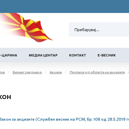
Е-ЦАРИНА
МЕДИА ЦЕНТАР
КОНТАКТ
Е-ВЕСНИК
тна
Бизнис заедница
Акцизи
Прописи од областа на акцизите
кон
Закон за акцизите (Службен весник на РСМ, бр. 108 од 28.5.2019 