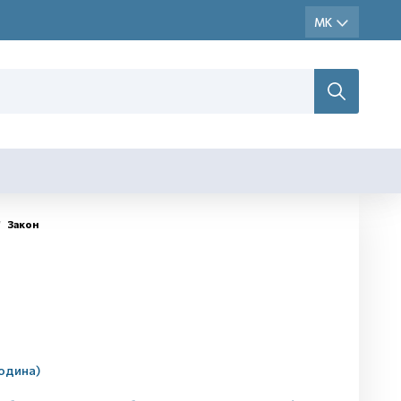
Закон
година)