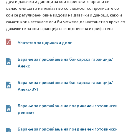
други давачки и даноци за кои царинските органи се
овластени да ги наплаќаат во согласност со прописите со
кои се регулирани овие видови на давачки и даноци, како и
камати кои настанале или би можеле да настанат во врска со
давачките за кои гаранцијата е поднесена и прифатена.
Упатство за царински долг
Барање за прифаќање на банкарска гаранција/
Анекс
Барање за прифаќање на банкарска гаранција/
Анекс-ЗУЈ
Барање за прифаќање на поединечен готовински
депозит
Барање за прифаќање на поединечен готовински