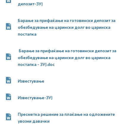
депозит-ЗУЈ
Барање за прифаќање на готовински депозит за
обезбедување на царински долг во царинска
постапка
Барање за прифаќање на готовински депозит за
обезбедување на царински долг во царинска
постапка - ЗУЈ.doc
Известување
Известување-ЗУЈ
Пресметка решение за плаќање на одложените
увозни давачки