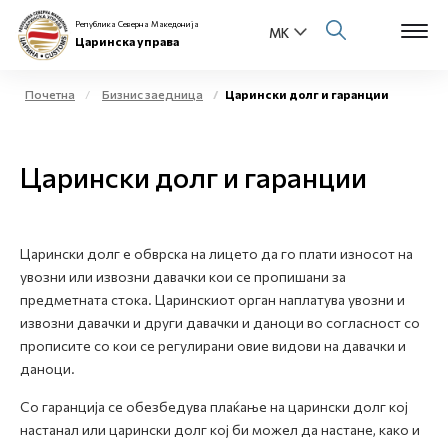
Република Северна Македонија
Царинска управа
Почетна
Бизнис заедница
Царински долг и гаранции
Open s
За нас
Царински долг и гаранции
Open s
Физички лица
Open s
Бизнис заедница
Царински долг е обврска на лицето да го плати износот на
увозни или извозни давачки кои се пропишани за
Open s
Е-Царина
предметната стока. Царинскиот орган наплатува увозни и
извозни давачки и други давачки и даноци во согласност со
Open s
Медиа центар
прописите со кои се регулирани овие видови на давачки и
даноци.
Контакт
Со гаранција се обезбедува плаќање на царински долг кој
настанал или царински долг кој би можел да настане, како и
Е-Весник