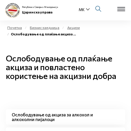
Република Северна Македонија
Царинска управа
Почетна
Бизнис заедница
Акцизи
Ослободување од плаќање акциза и повластено користење на акцизни добра
Open s
За нас
Open s
Ослободување од плаќање
Физички лица
акциза и повластено
Open s
Бизнис заедница
користење на акцизни добра
Open s
Е-Царина
Open s
Медиа центар
Ослободување од акциза за алкохол и
Контакт
алкохолни пијалоци
Е-Весник