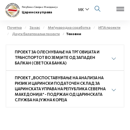
Република Северна Македонија
Царинска управа
Почетна
За нас
Меѓународна соработка
ИПА проекти
Други билатерални проекти
Тековни
Open s
За нас
ПРОЕКТ ЗА ОЛЕСНУВАЊЕ НА ТРГОВИЈАТА И
Open s
Физички лица
ТРАНСПОРТОТ ВО ЗЕМЈИТЕ ОД ЗАПАДЕН
БАЛКАН (СВЕТСКА БАНКА)
Open s
Бизнис заедница
ПРОЕКТ „ВОСПОСТАВУВАЊЕ НА АНАЛИЗА НА
Open s
РИЗИК И ЦАРИНСКИ ПОДАТОЧЕН СКЛАД ЗА
Е-Царина
ЦАРИНСКАТА УПРАВА НА РЕПУБЛИКА СЕВЕРНА
МАКЕДОНИЈА“ - ПОДРЖАН ОД ЦАРИНСКАТА
Open s
СЛУЖБА НА ЈУЖНА КОРЕЈА
Медиа центар
Контакт
Е-Весник