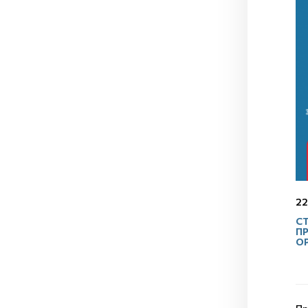
22
С
П
О