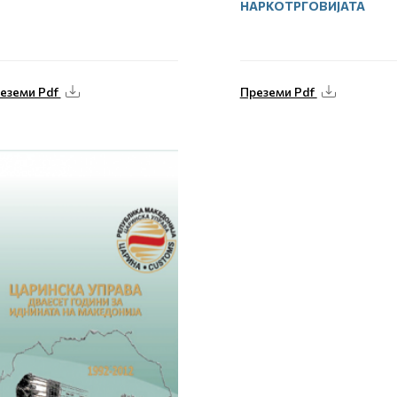
НАРКОТРГОВИЈАТА
еземи Pdf
Преземи Pdf