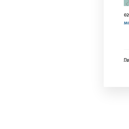
02
МО
Пр