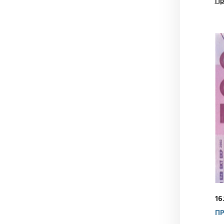
Пр
16
ПР