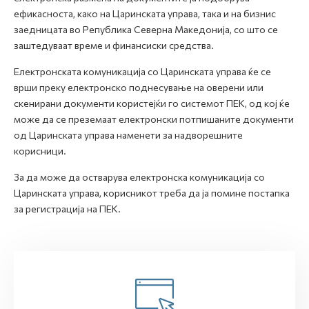
ефикасноста, како на Царинската управа, така и на бизнис
заедницата во Република Северна Македонија, со што се
заштедуваат време и финансиски средства.
Електронската комуникација со Царинската управа ќе се
врши преку електронско поднесување на оверени или
скенирани документи користејќи го системот ПЕК, од кој ќе
може да се преземаат електронски потпишаните документи
од Царинската управа наменети за надворешните
корисници.
За да може да остварува електронска комуникација со
Царинската управа, корисникот треба да ја помине постапка
за регистрација на ПЕК.