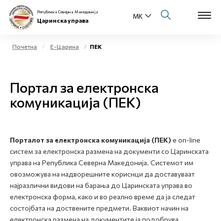
Република Северна Македонија
Царинска управа
Почетна
Е-Царина
ПЕК
Open s
За нас
Портал за електронска
Open s
Физички лица
комуникација (ПЕК)
Open s
Бизнис заедница
Open s
Порталот за електронска комуникација (ПЕК)
е on-line
Е-Царина
систем за електронска размена на документи со Царинската
управа на Република Северна Македонија. Системот им
Open s
Медиа центар
овозможува на надворешните кориснци да доставуваат
најразлични видови на барања до Царинската управа во
Контакт
електронска форма, како и во реално време да ја следат
состојбата на доствените предмети. Ваквиот начин на
електронска размена на документите ја подобрува
Е-Весник